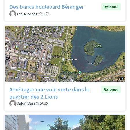
Des bancs boulevard Béranger
Retenue
Annie Rocher
0
1
Aménager une voie verte dans le
Retenue
quartier des 2 Lions
Malvé Marc
0
2