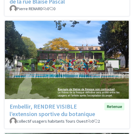
de la rue Blaise Pascal
Pierre RENARD
0
0
Embellir, RENDRE VISIBLE
Retenue
l’extension sportive du botanique
collectif usagers habitants Tours Ouest
0
2