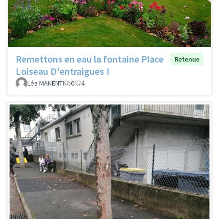
Remettons en eau la fontaine Place
Retenue
Loiseau D'entraigues !
Léa MANENTI
0
4