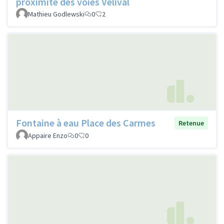
proximité des voies Vélival
Mathieu Godlewski
0
2
Fontaine à eau Place des Carmes
Retenue
Appaire Enzo
0
0