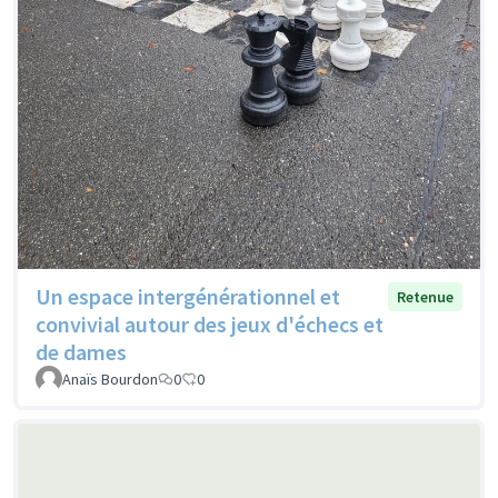
Un espace intergénérationnel et
Retenue
convivial autour des jeux d'échecs et
de dames
Anaïs Bourdon
0
0