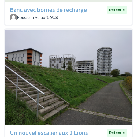
Banc avec bornes de recharge
Retenue
Houssam Adjao
0
0
Un nouvel escalier aux 2 Lions
Retenue