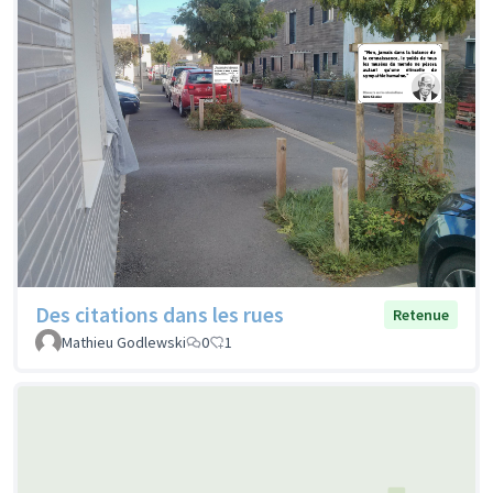
Des citations dans les rues
Retenue
Mathieu Godlewski
0
1