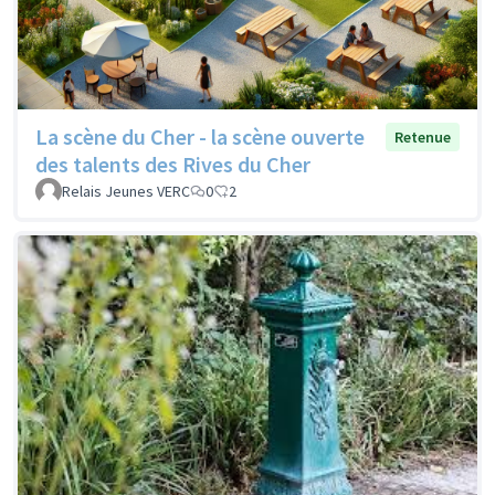
La scène du Cher - la scène ouverte
Retenue
des talents des Rives du Cher
Relais Jeunes VERC
0
2