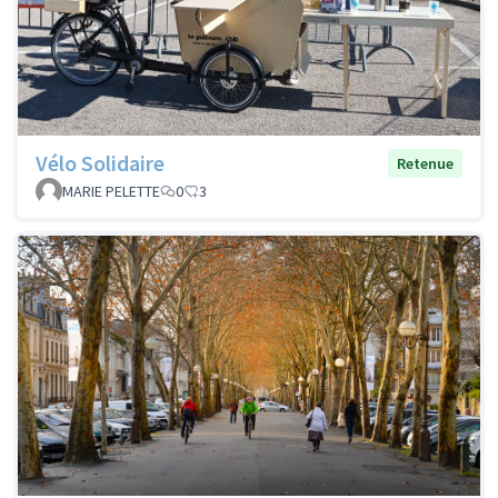
Vélo Solidaire
Retenue
MARIE PELETTE
0
3