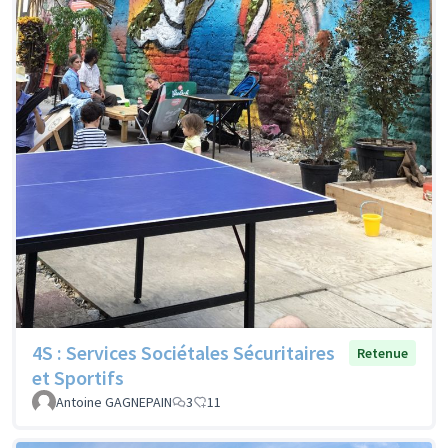
4S : Services Sociétales Sécuritaires
Retenue
et Sportifs
Antoine GAGNEPAIN
3
11