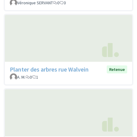
Véronique SERVANT
0
0
Planter des arbres rue Walvein
Retenue
A. M.
0
1