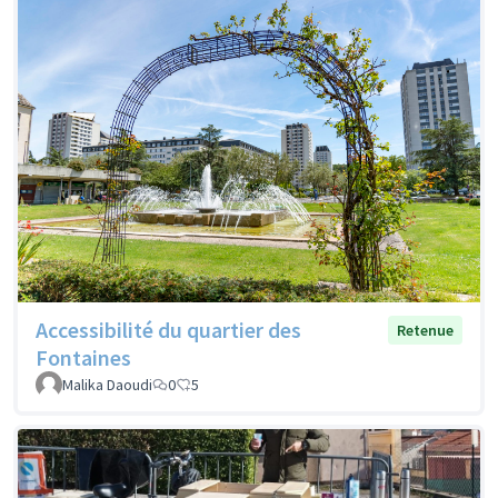
Accessibilité du quartier des
Retenue
Fontaines
Malika Daoudi
0
5