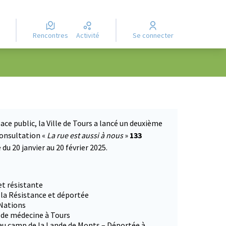
Rencontres
Activité
Se connecter
ace public, la Ville de Tours a lancé un deuxième
consultation «
La rue est aussi à nous
»
133
du 20 janvier au 20 février 2025.
 dans un nouvel onglet)
et résistante
 la Résistance et déportée
 Nations
e de médecine à Tours
 au camp de la Lande de Monts – Déportée à