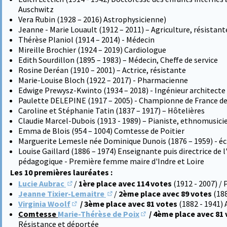
Auschwitz
Vera Rubin (1928 – 2016) Astrophysicienne)
Jeanne - Marie Louault (1912 – 2011) – Agriculture, résistant
Thérèse Planiol (1914 – 2014) - Médecin
Mireille Brochier (1924 – 2019) Cardiologue
Edith Sourdillon (1895 – 1983) – Médecin, Cheffe de service
Rosine Deréan (1910 – 2001) – Actrice, résistante
Marie-Louise Bloch (1922 – 2017) - Pharmacienne
Edwige Prewysz-Kwinto (1934 – 2018) - Ingénieur architecte d
Paulette DELEPINE (1917 – 2005) - Championne de France de
Caroline et Stéphanie Tatin (1837 – 1917) – Hôtelières
Claudie Marcel-Dubois (1913 - 1989) – Pianiste, ethnomusici
Emma de Blois (954 – 1004) Comtesse de Poitier
Marguerite Lemesle née Dominique Dunois (1876 – 1959) - éc
Louise Gaillard (1886 – 1974) Enseignante puis directrice de 
pédagogique - Première femme maire d'Indre et Loire
Les 10 premières lauréates :
Lucie Aubrac
/
1ère place avec 114 votes
(1912 - 2007) /
(S'ouvre dans un nouvel onglet)
Jeanne Tixier-Lemaitre
/
2ème place avec 89 votes
(18
(S'ouvre dans un nouvel onglet)
Virginia Woolf
/ 3ème place avec 81 votes
(1882 - 1941) 
(S'ouvre dans un nouvel onglet)
Comtesse
Marie-Thérèse de Poix
/ 4ème place avec 81
(S'ouvre dans un nouvel 
Résistance et déportée