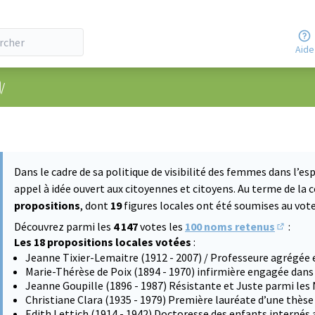
Aide
nu utilisateur
/
Dans le cadre de sa politique de visibilité des femmes dans l’esp
appel à idée ouvert aux citoyennes et citoyens. Au terme de la 
propositions
, dont
19
figures locales ont été soumises au vote 
Découvrez parmi les
4 147
votes les
100 noms retenus
:
(S'ouvre
Les 18 propositions locales votées
:
Jeanne Tixier-Lemaitre (1912 - 2007) / Professeure agrégée 
Marie-Thérèse de Poix (1894 - 1970) infirmière engagée dans
Jeanne Goupille (1896 - 1987) Résistante et Juste parmi les
Christiane Clara (1935 - 1979) Première lauréate d’une thès
Edith Lettich (1914 - 1942) Doctoresse des enfants internés