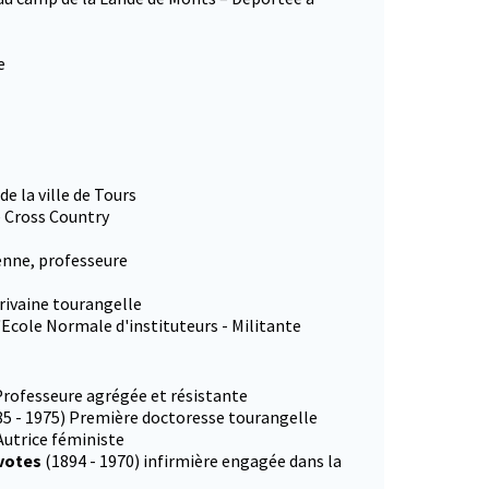
e
e la ville de Tours
 Cross Country
enne, professeure
rivaine tourangelle
l'Ecole Normale d'instituteurs - Militante
 Professeure agrégée et résistante
85 - 1975) Première doctoresse tourangelle
Autrice féministe
 votes
(1894 - 1970) infirmière engagée dans la
onglet)