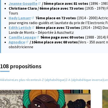
Jeanne Goupille
/ 5ème place avec 81 votes
(1896 - 198
(S'ouvre dans un nouvel onglet)
Christiane Clara / 6ème place avec 73 votes
(1935 - 1979) 
Tours
Hedy Lamarr
7ème place en 72 votes
(1914 - 2000) Actri
(S'ouvre dans un nouvel onglet)
pour engins radio-guidés et lauréate du prix de l’Electronic 
Edith Lettich
8ème place avec 72 votes
(1914 - 1942) Do
(S'ouvre dans un nouvel onglet)
Lande de Monts – Déportée à Auschwitz
Camille Lepage
9ème page avec 69 votes
(1988 - 2014) 
(S'ouvre dans un nouvel onglet)
Agnodice
/ 10ème place avec 68 votes
(Vers - 350 avant
(S'ouvre dans un nouvel onglet)
obstétricienne
108 propositions
Aléatoire
Les plus récentes
A-Z (alphabétique)
Z-A (alphabétique inverse)
Le