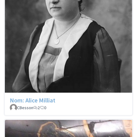
Nom: Alice Milliat
CBesson
2
0