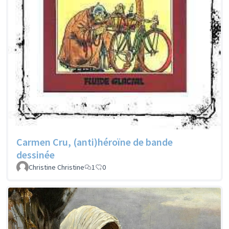
Carmen Cru, (anti)héroïne de bande
dessinée
Christine Christine
1
0