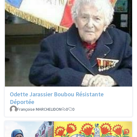
Odette Jarassier Boubou Résistante
Déportée
Françoise MARCHELIDON
0
0