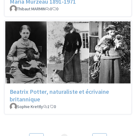
Maria Murzeau 1891-1971
Thibaut MARMIN
0
0
Beatrix Potter, naturaliste et écrivaine
britannique
Sophie Krettly
1
0