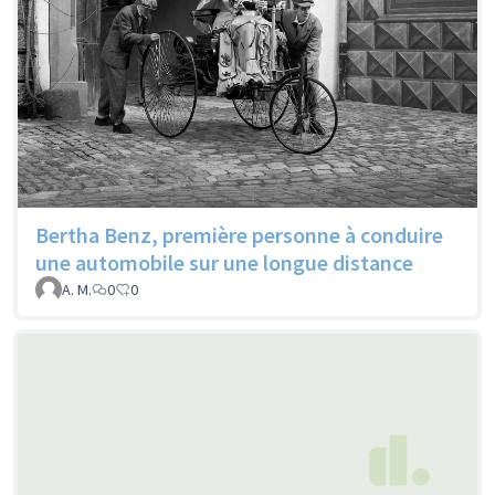
Bertha Benz, première personne à conduire
une automobile sur une longue distance
A. M.
0
0