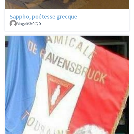
Sappho, poétesse grecque
Magali
0
0