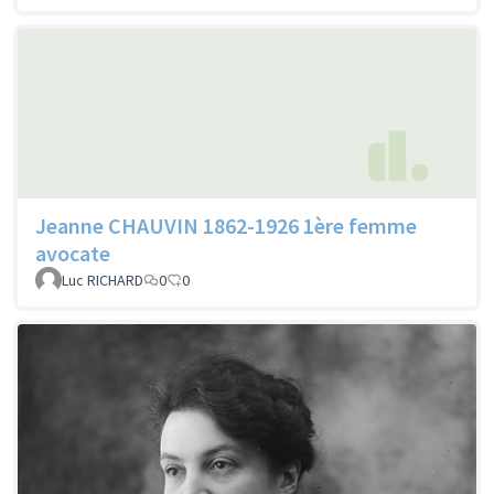
Jeanne CHAUVIN 1862-1926 1ère femme
avocate
Luc RICHARD
0
0