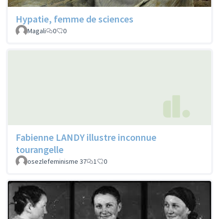
Hypatie, femme de sciences
Magali
0
0
Fabienne LANDY illustre inconnue
tourangelle
osezlefeminisme 37
1
0