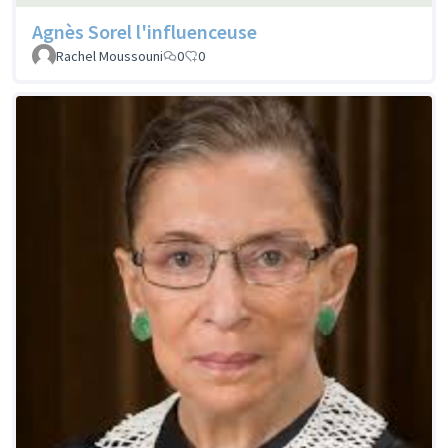
Agnès Sorel l'influenceuse
Rachel Moussouni
0
0