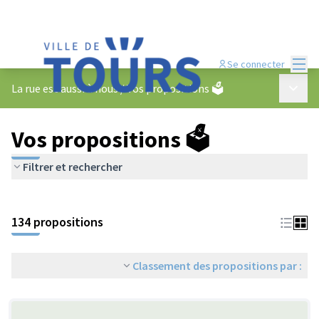
Menu
Se connecter
Menu p
La rue est aussi à nous
/
Vos propositions 🗳️
Vos propositions 🗳️
Filtrer et rechercher
134 propositions
Classement des propositions par :