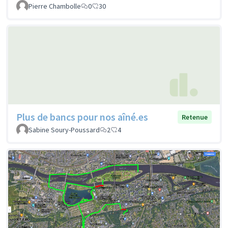
Pierre Chambolle
0
30
Plus de bancs pour nos aîné.es
Retenue
Sabine Soury-Poussard
2
4