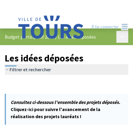
Menu
Se connecter
Menu p
Budget participatif 2022
/
Les idées déposées
Les idées déposées
Filtrer et rechercher
Consultez ci-dessous l'ensemble des projets déposés.
Cliquez-ici pour suivre l'avancement de la
réalisation des projets lauréats !