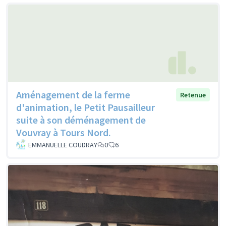
Aménagement de la ferme
Retenue
d'animation, le Petit Pausailleur
suite à son déménagement de
Vouvray à Tours Nord.
EMMANUELLE COUDRAY
0
6