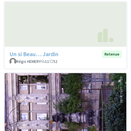
Un si Beau… Jardin
Retenue
Régis HEMERY
11
52