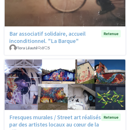
Bar associatif solidaire, accueil
Retenue
inconditionnel. "La Barque"
Flora Léauté
0
5
Fresques murales / Street art réalisés
Retenue
par des artistes locaux au cœur de la