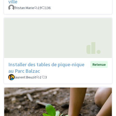
ville
Tristan Marie
19
136
Installer des tables de pique-nique
Retenue
au Parc Balzac
laurent Beuzit
1
3