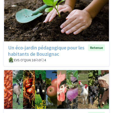
Un éco-jardin pédagogique pour les
Retenue
habitants de Bouzignac
EVS O'QUAI 16
0
4