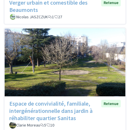
Verger urbain et comestible des
Retenue
Beaumonts
Nicolas JASZCZUK
1
27
Espace de convivialité, familiale,
Retenue
intergénérationnelle dans jardin à
réhabiliter quartier Sanitas
Clarie Moreau
5
10