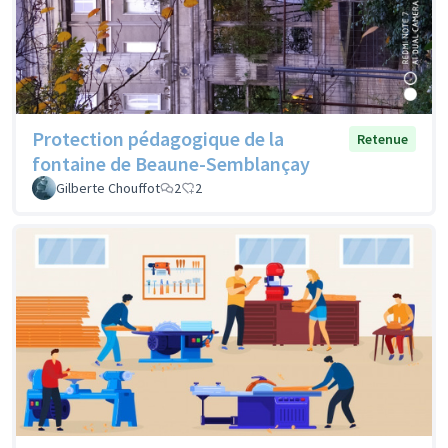
Protection pédagogique de la
Retenue
fontaine de Beaune-Semblançay
Gilberte Chouffot
2
2