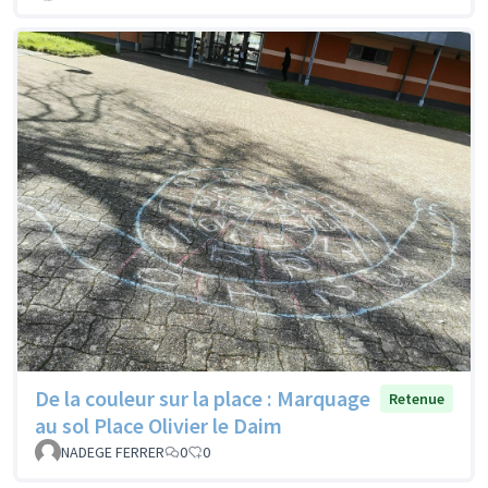
De la couleur sur la place : Marquage
Retenue
au sol Place Olivier le Daim
NADEGE FERRER
0
0