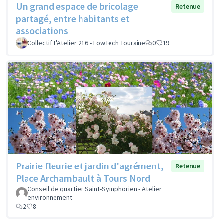
Un grand espace de bricolage
Retenue
partagé, entre habitants et
associations
Collectif L'Atelier 216 - LowTech Touraine
0
19
Prairie fleurie et jardin d'agrément,
Retenue
Place Archambault à Tours Nord
Conseil de quartier Saint-Symphorien - Atelier
environnement
2
8