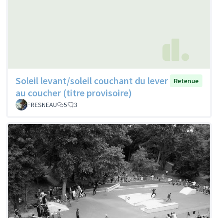
Soleil levant/soleil couchant du lever
Retenue
au coucher (titre provisoire)
FRESNEAU
5
3