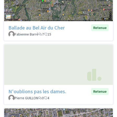
Ballade au Bel Air du Cher
Retenue
Fabienne Barré
7
15
N'oublions pas les dames.
Retenue
Pierre GUILLON
0
4