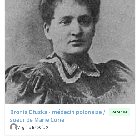
Bronia Dłuska - médecin polonaise /
Retenue
soeur de Marie Curie
Virginie B
0
0