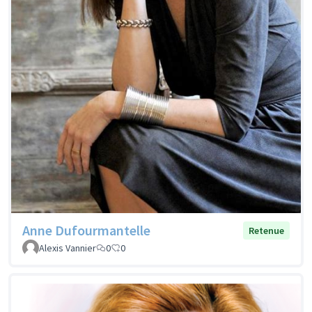
Anne Dufourmantelle
Retenue
Alexis Vannier
0
0