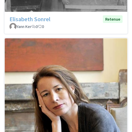
Elisabeth Sonrel
Retenue
Yann Ker
0
0