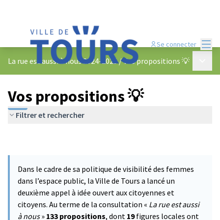
Menu
Se connecter
Menu p
La rue est aussi à nous 2024-2025
/
Vos propositions 💡
Vos propositions 💡
Filtrer et rechercher
Dans le cadre de sa politique de visibilité des femmes
dans l’espace public, la Ville de Tours a lancé un
deuxième appel à idée ouvert aux citoyennes et
citoyens. Au terme de la consultation «
La rue est aussi
à nous
»
133 propositions
, dont
19
figures locales ont