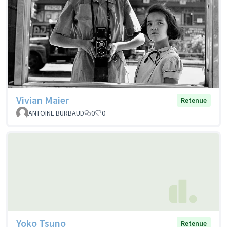
Vivian Maier
Retenue
ANTOINE BURBAUD
0
0
Yoko Tsuno
Retenue