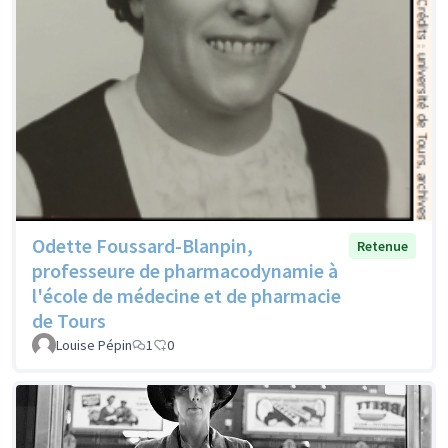
Odette Foussard-Blanpin,
Retenue
professeure de pharmacodynamie à
l'école de médecine et de pharmacie
de Tours
Louise Pépin
1
0