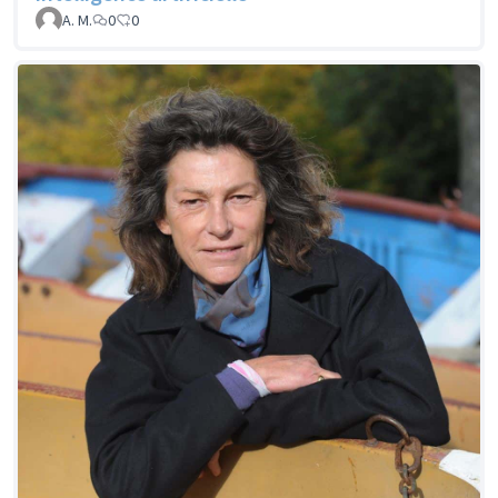
A. M.
0
0