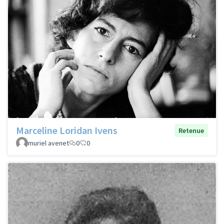
Marceline Loridan Ivens
Retenue
muriel avenet
0
0