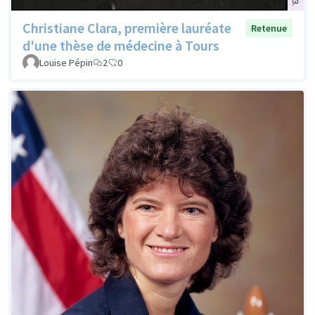
Christiane Clara, première lauréate
Retenue
d'une thèse de médecine à Tours
Louise Pépin
2
0