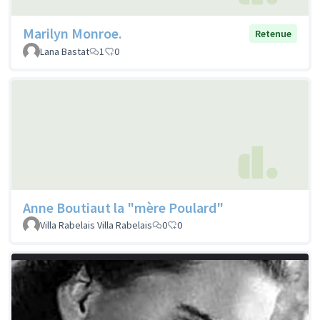
Marilyn Monroe.
Retenue
Lana Bastat
1
0
Anne Boutiaut la "mère Poulard"
Villa Rabelais Villa Rabelais
0
0