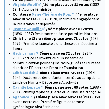
Virginia Woolf
/ 3ème place avec 81 votes
(1882 -
(S'ouvre dans un nouvel onglet)
1941) Autrice féministe
Comtesse
Marie-Thérèse de Poix
/ 4ème place
(S'ouvre dans un nouve
avec 81 votes
(1894 - 1970) infirmière engagée dans
la Résistance et déportée
Jeanne Goupille
/ 5ème place avec 81 votes
(S'ouvre dans un nouvel onglet)
(1896 - 1987) Résistante et Juste parmi les Nations
Christiane Clara / 6ème place avec 73 votes
(1935 -
1979) Première lauréate d’une thèse de médecine à
Tours
Hedy Lamarr
7ème place en 72 votes
(1914 -
(S'ouvre dans un nouvel onglet)
2000) Actrice et inventrice d’un système de
communication pour engins radio-guidés et lauréate
du prix de l’Electronic Frontier Foundation
Edith Lettich
8ème place avec 72 votes
(1914 -
(S'ouvre dans un nouvel onglet)
1942) Doctoresse des enfants internés au camp de la
Lande de Monts – Déportée à Auschwitz
Camille Lepage
9ème page avec 69 votes
(1988 -
(S'ouvre dans un nouvel onglet)
2014) Photographe de guerre et journaliste française
Agnodice
/ 10ème place avec 68 votes
(Vers - 350
(S'ouvre dans un nouvel onglet)
avant notre ère) Première figure de femme
gynécologue obstétricienne