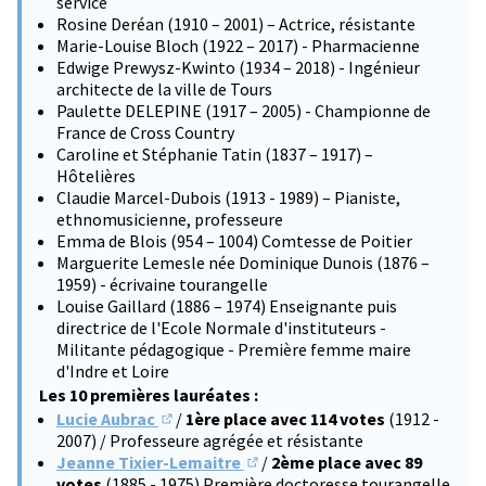
service
Rosine Deréan (1910 – 2001) – Actrice, résistante
Marie-Louise Bloch (1922 – 2017) - Pharmacienne
Edwige Prewysz-Kwinto (1934 – 2018) - Ingénieur
architecte de la ville de Tours
Paulette DELEPINE (1917 – 2005) - Championne de
France de Cross Country
Caroline et Stéphanie Tatin (1837 – 1917) –
Hôtelières
Claudie Marcel-Dubois (1913 - 1989) – Pianiste,
ethnomusicienne, professeure
Emma de Blois (954 – 1004) Comtesse de Poitier
Marguerite Lemesle née Dominique Dunois (1876 –
1959) - écrivaine tourangelle
Louise Gaillard (1886 – 1974) Enseignante puis
directrice de l'Ecole Normale d'instituteurs -
Militante pédagogique - Première femme maire
d'Indre et Loire
Les 10 premières lauréates :
Lucie Aubrac
/
1ère place avec 114 votes
(1912 -
(S'ouvre dans un nouvel onglet)
2007) / Professeure agrégée et résistante
Jeanne Tixier-Lemaitre
/
2ème place avec 89
(S'ouvre dans un nouvel onglet)
votes
(1885 - 1975) Première doctoresse tourangelle