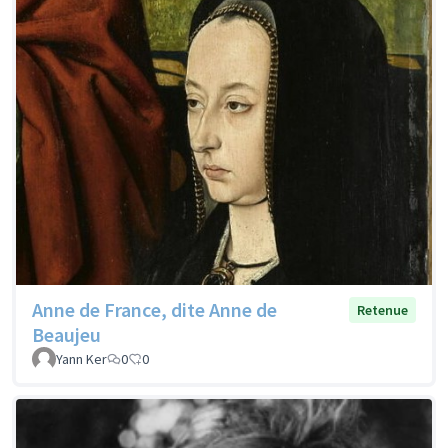
Anne de France, dite Anne de
Retenue
Beaujeu
Yann Ker
0
0