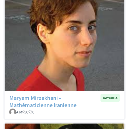
Maryam Mirzakhani -
Retenue
Mathématicienne iranienne
A M
0
0