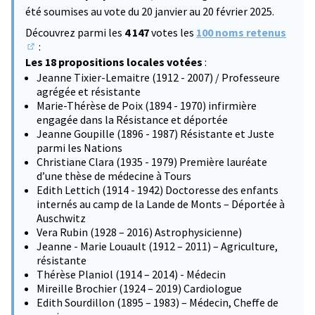
été soumises au vote du 20 janvier au 20 février 2025.
Découvrez parmi les
4 147
votes les
100 noms retenus
:
(S'ouvre dans un nouvel onglet)
Les 18 propositions locales votées
:
Jeanne Tixier-Lemaitre (1912 - 2007) / Professeure
agrégée et résistante
Marie-Thérèse de Poix (1894 - 1970) infirmière
engagée dans la Résistance et déportée
Jeanne Goupille (1896 - 1987) Résistante et Juste
parmi les Nations
Christiane Clara (1935 - 1979) Première lauréate
d’une thèse de médecine à Tours
Edith Lettich (1914 - 1942) Doctoresse des enfants
internés au camp de la Lande de Monts – Déportée à
Auschwitz
Vera Rubin (1928 – 2016) Astrophysicienne)
Jeanne - Marie Louault (1912 – 2011) – Agriculture,
résistante
Thérèse Planiol (1914 – 2014) - Médecin
Mireille Brochier (1924 – 2019) Cardiologue
Edith Sourdillon (1895 – 1983) – Médecin, Cheffe de