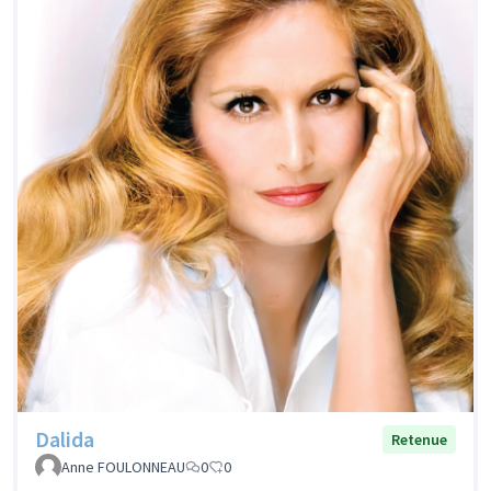
Dalida
Retenue
Anne FOULONNEAU
0
0