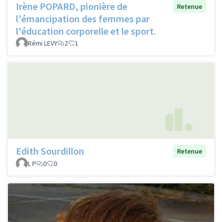
Irène POPARD, pionière de
Retenue
l'émancipation des femmes par
l'éducation corporelle et le sport.
Rémi LEVY
2
1
Edith Sourdillon
Retenue
L P
0
0