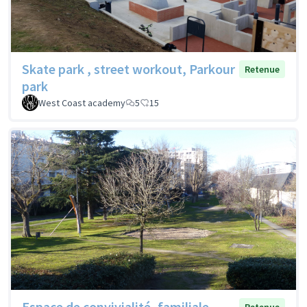
Skate park , street workout, Parkour
Retenue
park
West Coast academy
5
15
Espace de convivialité, familiale,