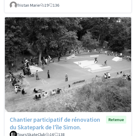
Tristan Marie
19
136
Chantier participatif de rénovation
Retenue
du Skatepark de l’île Simon.
ToursSkateClub
16
138