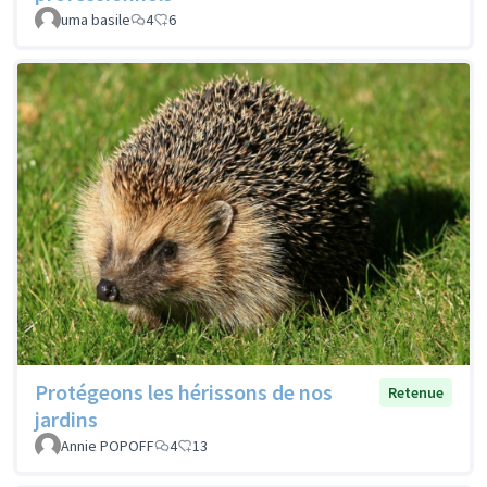
uma basile
4
6
Protégeons les hérissons de nos
Retenue
jardins
Annie POPOFF
4
13