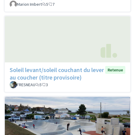
Marion Imbert
5
7
Soleil levant/soleil couchant du lever
Retenue
au coucher (titre provisoire)
FRESNEAU
5
3