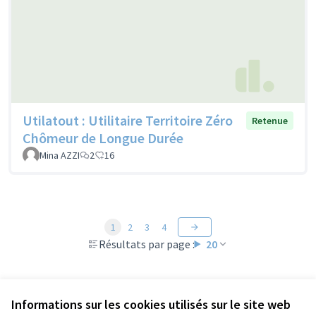
Utilatout : Utilitaire Territoire Zéro
Retenue
Chômeur de Longue Durée
Mina AZZI
2
16
1
2
3
4
Résultats par page :
20
Informations sur les cookies utilisés sur le site web
Voir toutes les propositions retirées