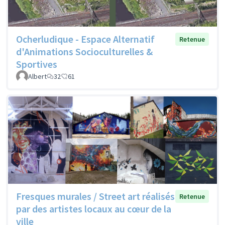
Ocherludique - Espace Alternatif
Retenue
d'Animations Socioculturelles &
Sportives
Albert
32
61
Fresques murales / Street art réalisés
Retenue
par des artistes locaux au cœur de la
ville