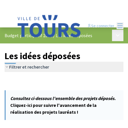
Menu
Se connecter
Menu p
Budget participatif 2022
/
Les idées déposées
Les idées déposées
Filtrer et rechercher
Consultez ci-dessous l'ensemble des projets déposés.
Cliquez-ici pour suivre l'avancement de la
réalisation des projets lauréats !