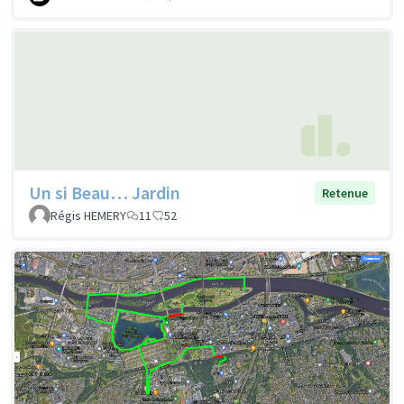
Un si Beau… Jardin
Retenue
Régis HEMERY
11
52