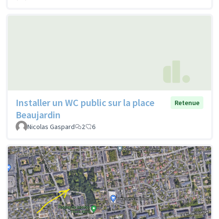
Installer un WC public sur la place
Retenue
Beaujardin
Nicolas Gaspard
2
6