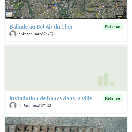
Ballade au Bel Air du Cher
Retenue
Fabienne Barré
7
15
Installation de bancs dans la ville.
Retenue
Léa Bondoux
7
8