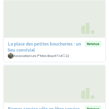
La place des petites boucheries : un
Retenue
lieu convivial
Association Les P'tites Bouch'
4
22
Bornes service vélo en libre service
Retenue