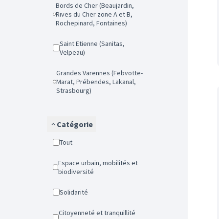
Bords de Cher (Beaujardin,
Rives du Cher zone A et B,
Rochepinard, Fontaines)
Saint Etienne (Sanitas,
Velpeau)
Grandes Varennes (Febvotte-
Marat, Prébendes, Lakanal,
Strasbourg)
Catégorie
Tout
Espace urbain, mobilités et
biodiversité
Solidarité
Citoyenneté et tranquillité