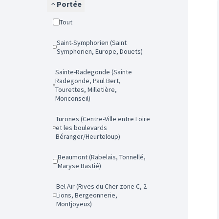
Portée
Tout
Saint-Symphorien (Saint
Symphorien, Europe, Douets)
Sainte-Radegonde (Sainte
Radegonde, Paul Bert,
Tourettes, Milletière,
Monconseil)
Turones (Centre-Ville entre Loire
et les boulevards
Béranger/Heurteloup)
Beaumont (Rabelais, Tonnellé,
Maryse Bastié)
Bel Air (Rives du Cher zone C, 2
Lions, Bergeonnerie,
Montjoyeux)