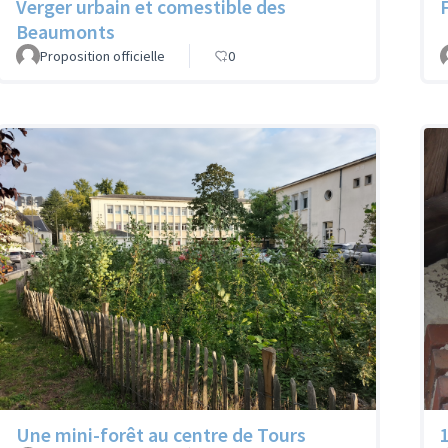
Verger urbain et comestible des
Beaumonts
Proposition officielle
0
Une mini-forêt au centre de Tours