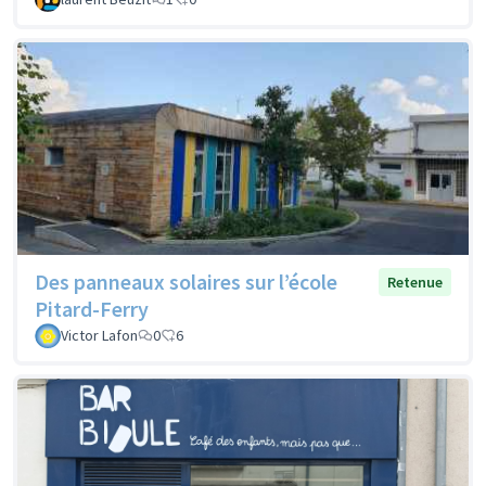
Des panneaux solaires sur l’école
Retenue
Pitard-Ferry
Victor Lafon
0
6