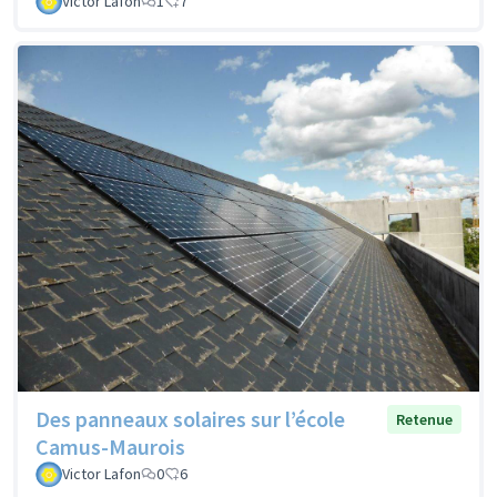
Victor Lafon
1
7
Des panneaux solaires sur l’école
Retenue
Camus-Maurois
Victor Lafon
0
6