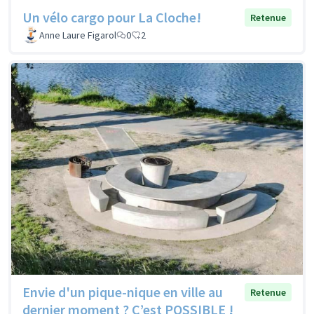
Un vélo cargo pour La Cloche!
Retenue
Anne Laure Figarol
0
2
Envie d'un pique-nique en ville au
Retenue
dernier moment ? C’est POSSIBLE !