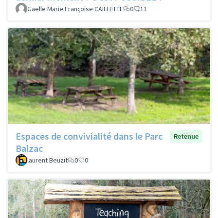
Gaelle Marie Françoise CAILLETTE
0
11
Espaces de convivialité dans le Parc
Retenue
Balzac
laurent Beuzit
0
0