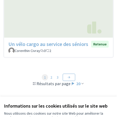
Un vélo cargo au service des séniors
Retenue
Corenthin Civray
0
2
1
2
3
Résultats par page :
20
Voir toutes les propositions retirées
Informations sur les cookies utilisés sur le site web
Nous utilisons des cookies sur notre site Web pour améliorer la