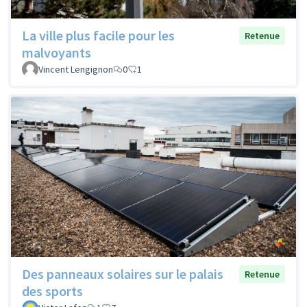
La ville plus facile pour les
Retenue
malvoyants
Vincent Lengignon
0
1
Des panneaux solaires sur le palais
Retenue
des sports