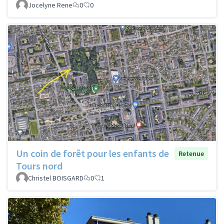
Jocelyne Rene
0
0
Un coin de forêt pour les enfants de
Retenue
Tours nord
Christel BOISGARD
0
1