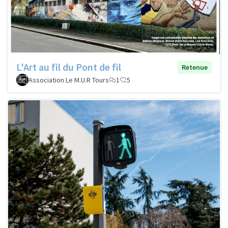
L'Art au fil du Pont de fil
Retenue
Association Le M.U.R Tours
1
5