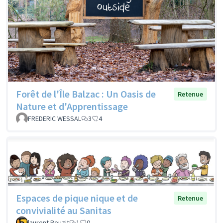
Forêt de l'Île Balzac : Un Oasis de
Retenue
Nature et d'Apprentissage
FREDERIC WESSAL
3
4
Espaces de pique nique et de
Retenue
convivialité au Sanitas
laurent Beuzit
1
0