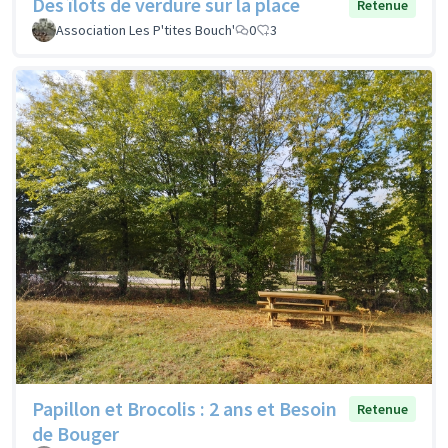
Des îlots de verdure sur la place
Retenue
Association Les P'tites Bouch'
0
3
Papillon et Brocolis : 2 ans et Besoin
Retenue
de Bouger