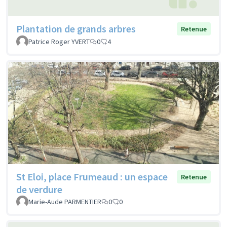
Plantation de grands arbres
Retenue
Patrice Roger YVERT
0
4
St Eloi, place Frumeaud : un espace
Retenue
de verdure
Marie-Aude PARMENTIER
0
0