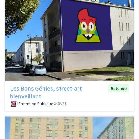
Les Bons Génies, street-art
Retenue
bienveillant
L'Intention Publique
0
3