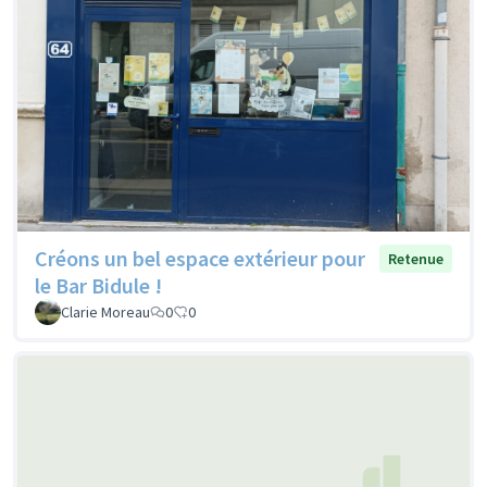
Créons un bel espace extérieur pour
Retenue
le Bar Bidule !
Clarie Moreau
0
0