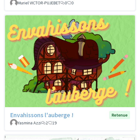
Muriel VICTOR-PUJEBET
0
0
Envahissons l'auberge !
Retenue
Yasmina Azzi
2
19