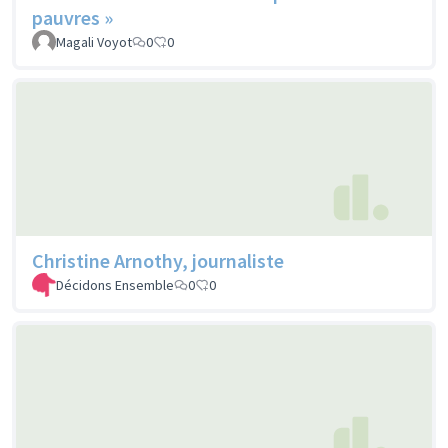
pauvres »
Magali Voyot
0
0
Christine Arnothy, journaliste
Décidons Ensemble
0
0