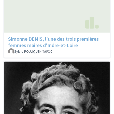
Simonne DENIS, l'une des trois premières
femmes maires d'Indre-et-Loire
Sylvie POULIQUEN
0
0