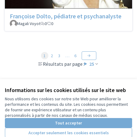
Françoise Dolto, pédiatre et psychanalyste
Magali Voyot
0
0
1
2
3
…
6
Résultats par page :
25
Voir toutes les propositions retirées
Informations sur les cookies utilisés sur le site web
Nous utilisons des cookies sur notre site Web pour améliorer la
performance et les contenus du site. Les cookies nous permettent
de fournir une expérience utilisateur et un contenu plus
Conditions d'utilisation
personnalisés à partir de nos canaux de médias sociaux.
Paramètres des cookies
Tout accepter
Accepter seulement les cookies essentiels