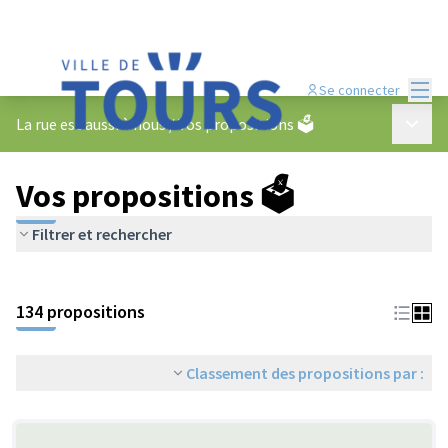
Menu
Se connecter
Menu p
La rue est aussi à nous
/
Vos propositions 🗳️
Vos propositions 🗳️
Filtrer et rechercher
134 propositions
Classement des propositions par :