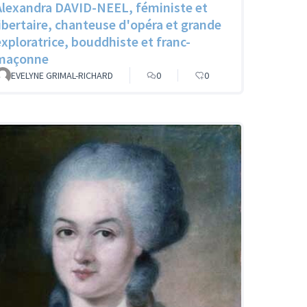
Alexandra DAVID-NEEL, féministe et
libertaire, chanteuse d'opéra et grande
exploratrice, bouddhiste et franc-
maçonne
EVELYNE GRIMAL-RICHARD
0
0