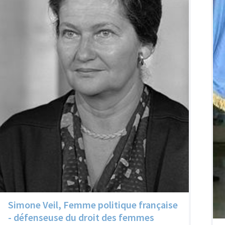
Simone Veil, Femme politique française
- défenseuse du droit des femmes