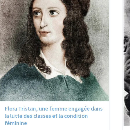
Flora Tristan, une femme engagée dans
la lutte des classes et la condition
féminine