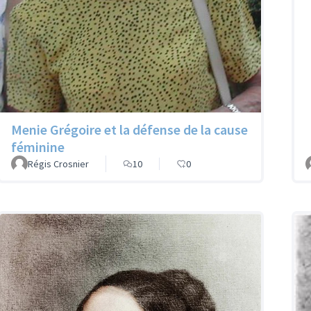
Menie Grégoire et la défense de la cause
féminine
Régis Crosnier
10
0