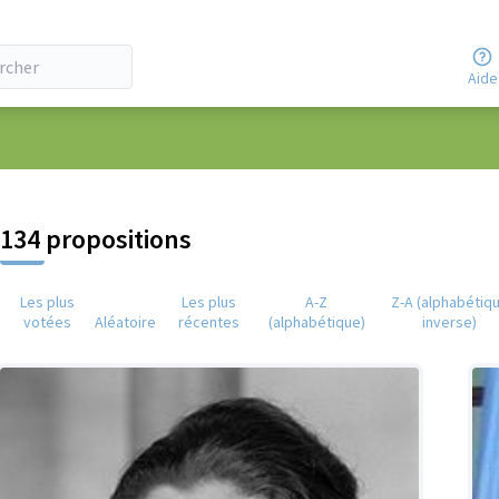
Aide
eur
134 propositions
Les plus
Les plus
A-Z
Z-A (alphabétiq
votées
Aléatoire
récentes
(alphabétique)
inverse)