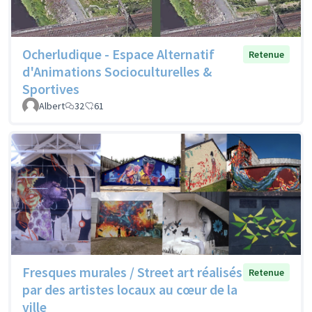
Ocherludique - Espace Alternatif
Retenue
d'Animations Socioculturelles &
Sportives
Albert
32
61
Fresques murales / Street art réalisés
Retenue
par des artistes locaux au cœur de la
ville