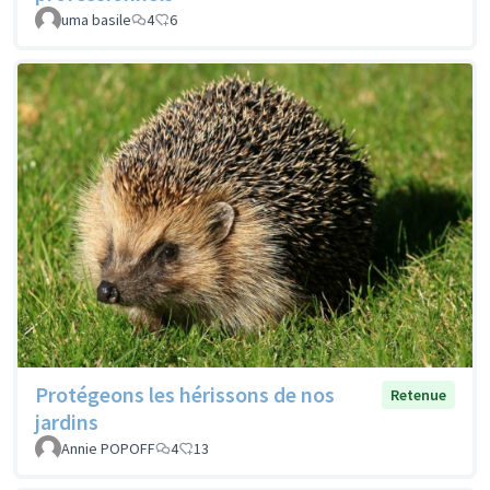
uma basile
4
6
Protégeons les hérissons de nos
Retenue
jardins
Annie POPOFF
4
13