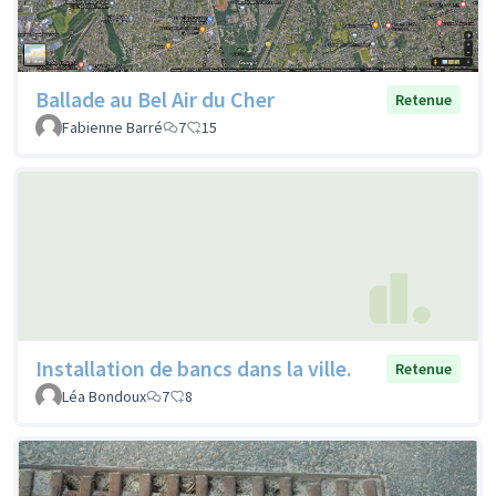
Ballade au Bel Air du Cher
Retenue
Fabienne Barré
7
15
Installation de bancs dans la ville.
Retenue
Léa Bondoux
7
8