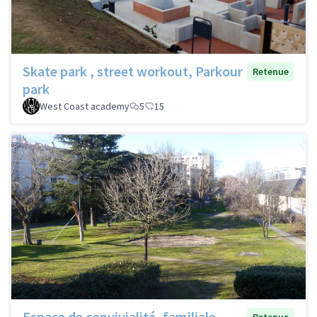
Skate park , street workout, Parkour
Retenue
park
West Coast academy
5
15
Espace de convivialité, familiale,