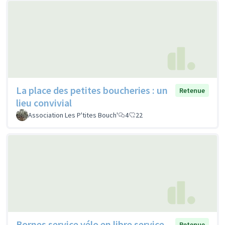
La place des petites boucheries : un
Retenue
lieu convivial
Association Les P'tites Bouch'
4
22
Bornes service vélo en libre service
Retenue