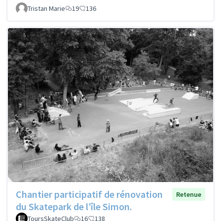
Tristan Marie
19
136
Chantier participatif de rénovation
Retenue
du Skatepark de l’île Simon.
ToursSkateClub
16
138