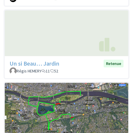
Un si Beau… Jardin
Retenue
Régis HEMERY
11
52