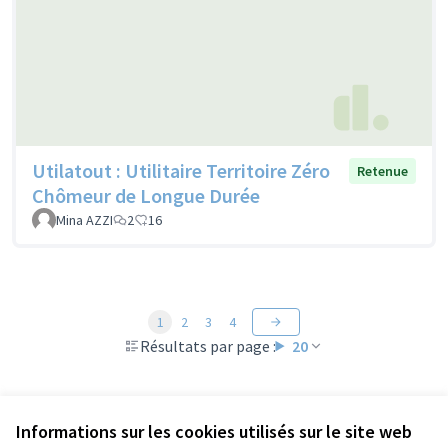
Utilatout : Utilitaire Territoire Zéro
Retenue
Chômeur de Longue Durée
Mina AZZI
2
16
1
2
3
4
Résultats par page :
20
Informations sur les cookies utilisés sur le site web
Voir toutes les propositions retirées