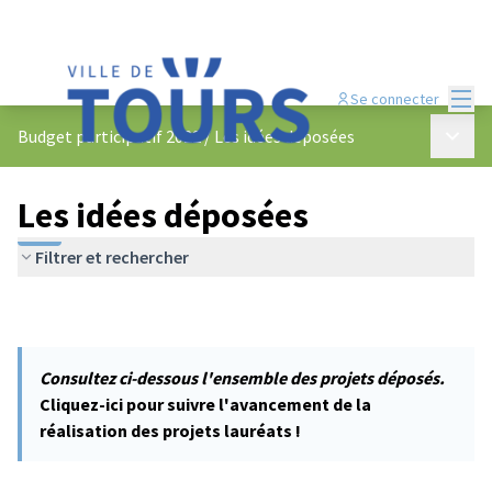
Menu
Se connecter
Menu p
Budget participatif 2022
/
Les idées déposées
Les idées déposées
Filtrer et rechercher
Consultez ci-dessous l'ensemble des projets déposés.
Cliquez-ici pour suivre l'avancement de la
réalisation des projets lauréats !