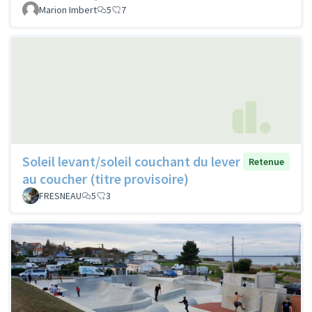
Marion Imbert
5
7
Soleil levant/soleil couchant du lever
Retenue
au coucher (titre provisoire)
FRESNEAU
5
3