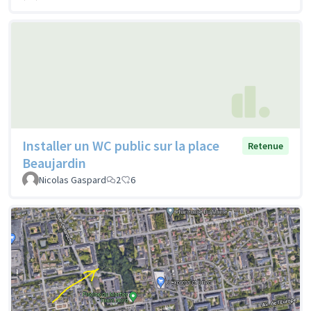
Installer un WC public sur la place
Retenue
Beaujardin
Nicolas Gaspard
2
6