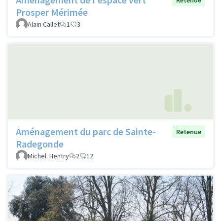
Prosper Mérimée
Alain Callet
1
3
Aménagement du parc de Sainte-
Retenue
Radegonde
Michel. Hentry
2
12