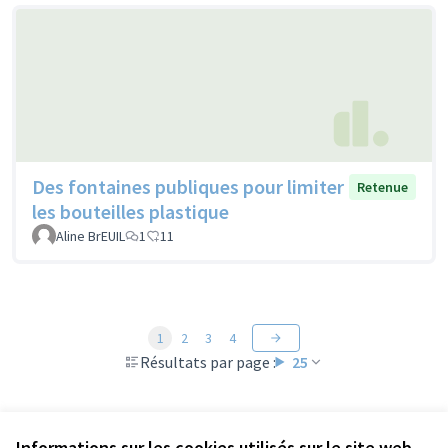
Des fontaines publiques pour limiter
Retenue
les bouteilles plastique
Aline BrEUIL
1
11
1
2
3
4
Résultats par page :
25
Voir toutes les propositions retirées
Informations sur les cookies utilisés sur le site web