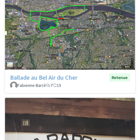
Ballade au Bel Air du Cher
Retenue
Fabienne Barré
7
15