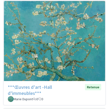
***Œuvres d'art -Hall
Retenue
d'immeubles***
Marie Dupont
0
0