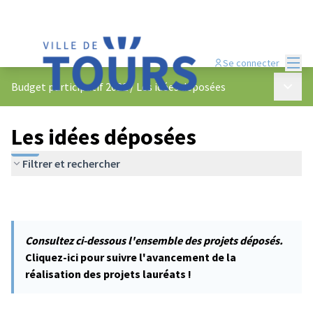
Menu
Se connecter
Menu p
Budget participatif 2022
/
Les idées déposées
Les idées déposées
Filtrer et rechercher
Consultez ci-dessous l'ensemble des projets déposés.
Cliquez-ici pour suivre l'avancement de la
réalisation des projets lauréats !