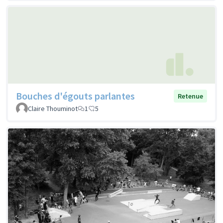
Bouches d'égouts parlantes
Retenue
Claire Thouminot
1
5