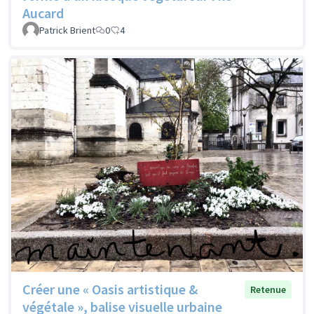
Aucard
Patrick Brient
0
4
Créer une « Oasis artistique &
Retenue
végétale », balise visuelle urbaine