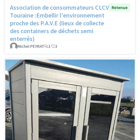
Association de consommateurs CLCV
Retenue
Touraine :Embellir l'environnement
proche des P.A.V.E (lieux de collecte
des containers de déchets semi
enterrés)
Michel PEYRAT
1
3