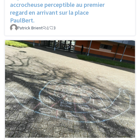
accrocheuse perceptible au premier
regard en arrivant sur la place
PaulBert.
Patrick Brient
1
3