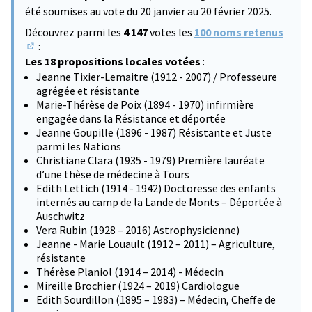
été soumises au vote du 20 janvier au 20 février 2025.
Découvrez parmi les
4 147
votes les
100 noms retenus
:
(S'ouvre dans un nouvel onglet)
Les 18 propositions locales votées
:
Jeanne Tixier-Lemaitre (1912 - 2007) / Professeure
agrégée et résistante
Marie-Thérèse de Poix (1894 - 1970) infirmière
engagée dans la Résistance et déportée
Jeanne Goupille (1896 - 1987) Résistante et Juste
parmi les Nations
Christiane Clara (1935 - 1979) Première lauréate
d’une thèse de médecine à Tours
Edith Lettich (1914 - 1942) Doctoresse des enfants
internés au camp de la Lande de Monts – Déportée à
Auschwitz
Vera Rubin (1928 – 2016) Astrophysicienne)
Jeanne - Marie Louault (1912 – 2011) – Agriculture,
résistante
Thérèse Planiol (1914 – 2014) - Médecin
Mireille Brochier (1924 – 2019) Cardiologue
Edith Sourdillon (1895 – 1983) – Médecin, Cheffe de