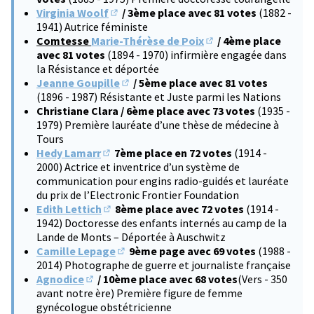
Virginia Woolf
/ 3ème place avec 81 votes
(1882 -
(S'ouvre dans un nouvel onglet)
1941) Autrice féministe
Comtesse
Marie-Thérèse de Poix
/ 4ème place
(S'ouvre dans un nouve
avec 81 votes
(1894 - 1970) infirmière engagée dans
la Résistance et déportée
Jeanne Goupille
/ 5ème place avec 81 votes
(S'ouvre dans un nouvel onglet)
(1896 - 1987) Résistante et Juste parmi les Nations
Christiane Clara / 6ème place avec 73 votes
(1935 -
1979) Première lauréate d’une thèse de médecine à
Tours
Hedy Lamarr
7ème place en 72 votes
(1914 -
(S'ouvre dans un nouvel onglet)
2000) Actrice et inventrice d’un système de
communication pour engins radio-guidés et lauréate
du prix de l’Electronic Frontier Foundation
Edith Lettich
8ème place avec 72 votes
(1914 -
(S'ouvre dans un nouvel onglet)
1942) Doctoresse des enfants internés au camp de la
Lande de Monts – Déportée à Auschwitz
Camille Lepage
9ème page avec 69 votes
(1988 -
(S'ouvre dans un nouvel onglet)
2014) Photographe de guerre et journaliste française
Agnodice
/ 10ème place avec 68 votes
(Vers - 350
(S'ouvre dans un nouvel onglet)
avant notre ère) Première figure de femme
gynécologue obstétricienne