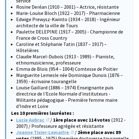
service
Rosine Deréan (1910 – 2001) – Actrice, résistante
Marie-Louise Bloch (1922 – 2017) - Pharmacienne
Edwige Prewysz-Kwinto (1934 – 2018) - Ingénieur
architecte de la ville de Tours
Paulette DELEPINE (1917 – 2005) - Championne de
France de Cross Country
Caroline et Stéphanie Tatin (1837 – 1917) –
Hôtelières
Claudie Marcel-Dubois (1913 - 1989) – Pianiste,
ethnomusicienne, professeure
Emma de Blois (954 – 1004) Comtesse de Poitier
Marguerite Lemesle née Dominique Dunois (1876 –
1959) - écrivaine tourangelle
Louise Gaillard (1886 – 1974) Enseignante puis
directrice de l'Ecole Normale d'instituteurs -
Militante pédagogique - Première femme maire
d'Indre et Loire
Les 10 premières lauréates :
Lucie Aubrac
/
1ère place avec 114 votes
(1912 -
(S'ouvre dans un nouvel onglet)
2007) / Professeure agrégée et résistante
Jeanne Tixier-Lemaitre
/
2ème place avec 89
(S'ouvre dans un nouvel onglet)
votes
(1885 - 1975) Première doctoresse tourangelle