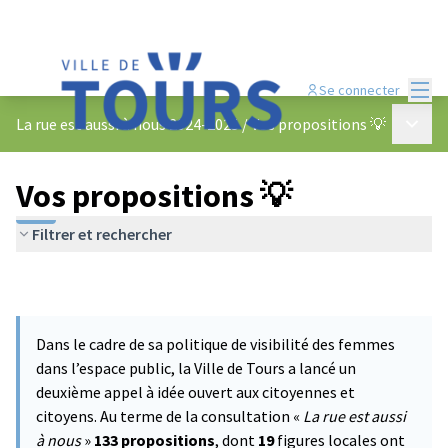
Menu
Se connecter
Menu p
La rue est aussi à nous 2024-2025
/
Vos propositions 💡
Vos propositions 💡
Filtrer et rechercher
Dans le cadre de sa politique de visibilité des femmes
dans l’espace public, la Ville de Tours a lancé un
deuxième appel à idée ouvert aux citoyennes et
citoyens. Au terme de la consultation «
La rue est aussi
à nous
»
133 propositions
, dont
19
figures locales ont