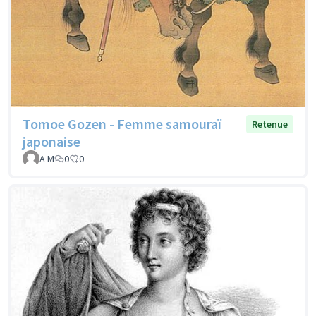
Tomoe Gozen - Femme samouraï
Retenue
japonaise
A M
0
0