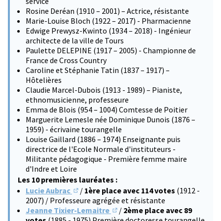
service
Rosine Deréan (1910 – 2001) – Actrice, résistante
Marie-Louise Bloch (1922 – 2017) - Pharmacienne
Edwige Prewysz-Kwinto (1934 – 2018) - Ingénieur
architecte de la ville de Tours
Paulette DELEPINE (1917 – 2005) - Championne de
France de Cross Country
Caroline et Stéphanie Tatin (1837 – 1917) –
Hôtelières
Claudie Marcel-Dubois (1913 - 1989) – Pianiste,
ethnomusicienne, professeure
Emma de Blois (954 – 1004) Comtesse de Poitier
Marguerite Lemesle née Dominique Dunois (1876 –
1959) - écrivaine tourangelle
Louise Gaillard (1886 – 1974) Enseignante puis
directrice de l'Ecole Normale d'instituteurs -
Militante pédagogique - Première femme maire
d'Indre et Loire
Les 10 premières lauréates :
Lucie Aubrac
/
1ère place avec 114 votes
(1912 -
(S'ouvre dans un nouvel onglet)
2007) / Professeure agrégée et résistante
Jeanne Tixier-Lemaitre
/
2ème place avec 89
(S'ouvre dans un nouvel onglet)
votes
(1885 - 1975) Première doctoresse tourangelle