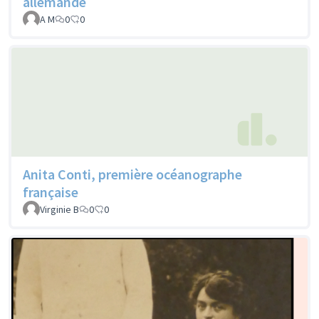
allemande
A M
0
0
Anita Conti, première océanographe
française
Virginie B
0
0