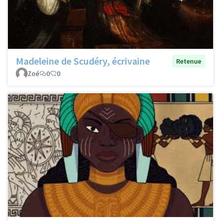
Madeleine de Scudéry, écrivaine
Retenue
Zoé
0
0