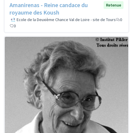
Amanirenas - Reine candace du
Retenue
royaume des Koush
Ecole de la Deuxième Chance Val de Loire - site de Tours
0
0