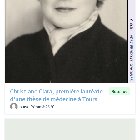
Christiane Clara, première lauréate
Retenue
d'une thèse de médecine à Tours
Louise Pépin
2
0