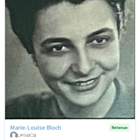
Marie-Louise Bloch
Retenue
L P
0
0