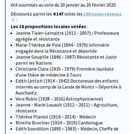
été soumises au vote du 20 janvier au 20 février 2025.
Découvrez parmi les
4 147
votes les
100 noms retenus
:
(S'ouvre dans un nouvel onglet)
Les 18 propositions locales votées
:
Jeanne Tixier-Lemaitre (1912 - 2007) / Professeure
agrégée et résistante
Marie-Thérèse de Poix (1894 - 1970) infirmière
engagée dans la Résistance et déportée
Jeanne Goupille (1896 - 1987) Résistante et Juste
parmi les Nations
Christiane Clara (1935 - 1979) Première lauréate
d’une thèse de médecine à Tours
Edith Lettich (1914 - 1942) Doctoresse des enfants
internés au camp de la Lande de Monts – Déportée à
Auschwitz
Vera Rubin (1928 – 2016) Astrophysicienne)
Jeanne - Marie Louault (1912 – 2011) – Agriculture,
résistante
Thérèse Planiol (1914 – 2014) - Médecin
Mireille Brochier (1924 – 2019) Cardiologue
Edith Sourdillon (1895 – 1983) – Médecin, Cheffe de