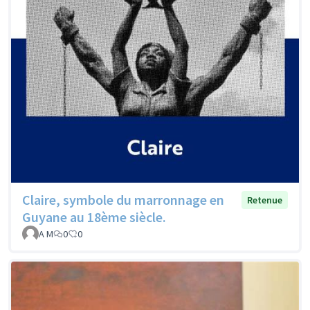
Claire, symbole du marronnage en
Retenue
Guyane au 18ème siècle.
A M
0
0