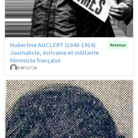
Hubertine AUCLERT (1848-1914)
Retenue
Journaliste, écrivaine et militante
féministe française
A M
1
0