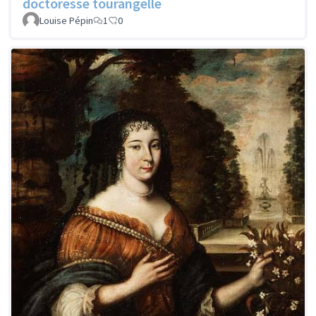
doctoresse tourangelle
Louise Pépin
1
0