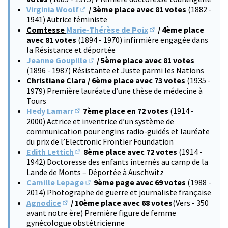
Virginia Woolf
/ 3ème place avec 81 votes
(1882 -
(S'ouvre dans un nouvel onglet)
1941) Autrice féministe
Comtesse
Marie-Thérèse de Poix
/ 4ème place
(S'ouvre dans un nouve
avec 81 votes
(1894 - 1970) infirmière engagée dans
la Résistance et déportée
Jeanne Goupille
/ 5ème place avec 81 votes
(S'ouvre dans un nouvel onglet)
(1896 - 1987) Résistante et Juste parmi les Nations
Christiane Clara / 6ème place avec 73 votes
(1935 -
1979) Première lauréate d’une thèse de médecine à
Tours
Hedy Lamarr
7ème place en 72 votes
(1914 -
(S'ouvre dans un nouvel onglet)
2000) Actrice et inventrice d’un système de
communication pour engins radio-guidés et lauréate
du prix de l’Electronic Frontier Foundation
Edith Lettich
8ème place avec 72 votes
(1914 -
(S'ouvre dans un nouvel onglet)
1942) Doctoresse des enfants internés au camp de la
Lande de Monts – Déportée à Auschwitz
Camille Lepage
9ème page avec 69 votes
(1988 -
(S'ouvre dans un nouvel onglet)
2014) Photographe de guerre et journaliste française
Agnodice
/ 10ème place avec 68 votes
(Vers - 350
(S'ouvre dans un nouvel onglet)
avant notre ère) Première figure de femme
gynécologue obstétricienne