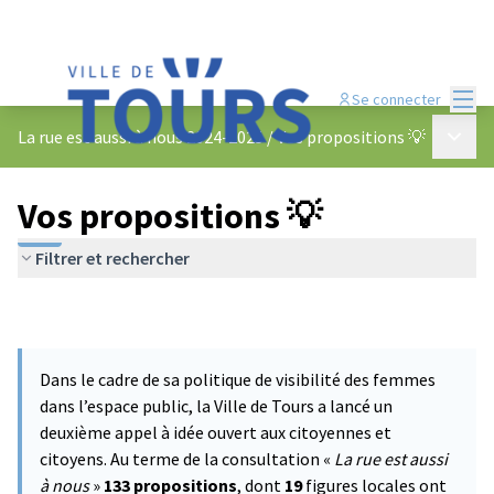
Menu
Se connecter
Menu p
La rue est aussi à nous 2024-2025
/
Vos propositions 💡
Vos propositions 💡
Filtrer et rechercher
Dans le cadre de sa politique de visibilité des femmes
dans l’espace public, la Ville de Tours a lancé un
deuxième appel à idée ouvert aux citoyennes et
citoyens. Au terme de la consultation «
La rue est aussi
à nous
»
133 propositions
, dont
19
figures locales ont