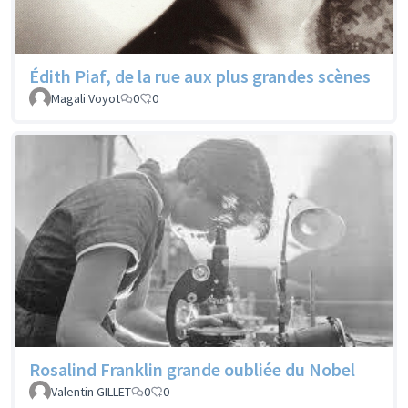
Édith Piaf, de la rue aux plus grandes scènes
Magali Voyot
0
0
Rosalind Franklin grande oubliée du Nobel
Valentin GILLET
0
0