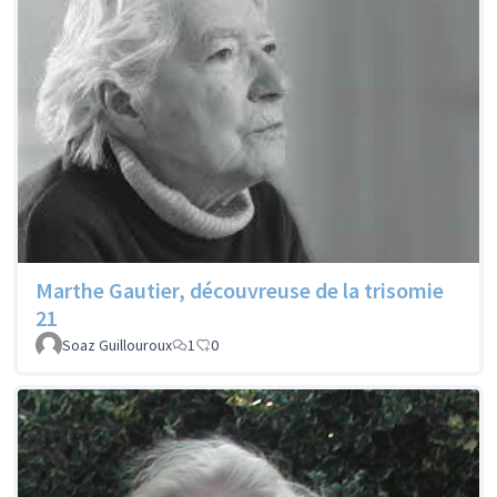
Marthe Gautier, découvreuse de la trisomie
21
Soaz Guillouroux
1
0