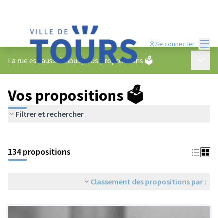
Menu
Se connecter
Menu p
La rue est aussi à nous
/
Vos propositions 🗳️
Vos propositions 🗳️
Filtrer et rechercher
134 propositions
Classement des propositions par :