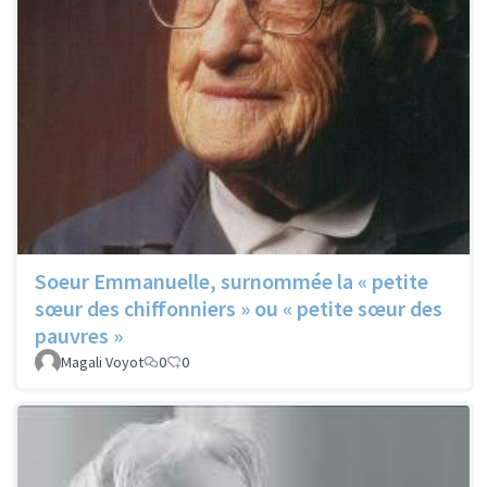
Soeur Emmanuelle, surnommée la « petite
sœur des chiffonniers » ou « petite sœur des
pauvres »
Magali Voyot
0
0