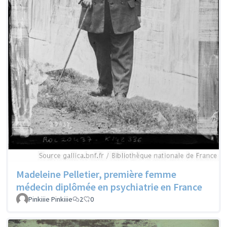
Madeleine Pelletier, première femme
médecin diplômée en psychiatrie en France
Pinkiiie Pinkiiie
2
0