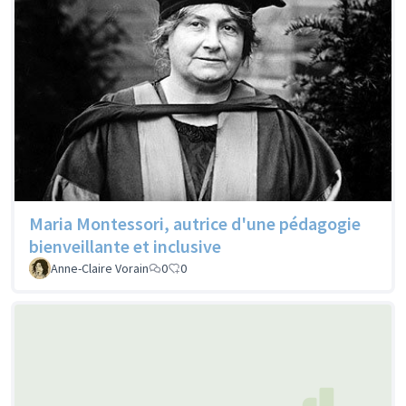
Maria Montessori, autrice d'une pédagogie
bienveillante et inclusive
Anne-Claire Vorain
0
0