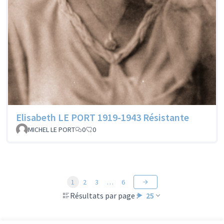
Elisabeth LE PORT 1919-1943 Résistante
MICHEL LE PORT
0
0
1
2
3
…
6
Résultats par page :
25