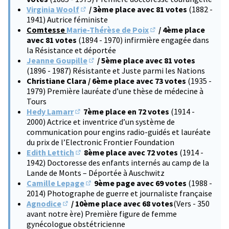
Virginia Woolf
/ 3ème place avec 81 votes
(1882 -
(S'ouvre dans un nouvel onglet)
1941) Autrice féministe
Comtesse
Marie-Thérèse de Poix
/ 4ème place
(S'ouvre dans un nouve
avec 81 votes
(1894 - 1970) infirmière engagée dans
la Résistance et déportée
Jeanne Goupille
/ 5ème place avec 81 votes
(S'ouvre dans un nouvel onglet)
(1896 - 1987) Résistante et Juste parmi les Nations
Christiane Clara / 6ème place avec 73 votes
(1935 -
1979) Première lauréate d’une thèse de médecine à
Tours
Hedy Lamarr
7ème place en 72 votes
(1914 -
(S'ouvre dans un nouvel onglet)
2000) Actrice et inventrice d’un système de
communication pour engins radio-guidés et lauréate
du prix de l’Electronic Frontier Foundation
Edith Lettich
8ème place avec 72 votes
(1914 -
(S'ouvre dans un nouvel onglet)
1942) Doctoresse des enfants internés au camp de la
Lande de Monts – Déportée à Auschwitz
Camille Lepage
9ème page avec 69 votes
(1988 -
(S'ouvre dans un nouvel onglet)
2014) Photographe de guerre et journaliste française
Agnodice
/ 10ème place avec 68 votes
(Vers - 350
(S'ouvre dans un nouvel onglet)
avant notre ère) Première figure de femme
gynécologue obstétricienne