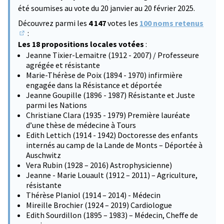
été soumises au vote du 20 janvier au 20 février 2025.
Découvrez parmi les
4 147
votes les
100 noms retenus
:
(S'ouvre dans un nouvel onglet)
Les 18 propositions locales votées
:
Jeanne Tixier-Lemaitre (1912 - 2007) / Professeure
agrégée et résistante
Marie-Thérèse de Poix (1894 - 1970) infirmière
engagée dans la Résistance et déportée
Jeanne Goupille (1896 - 1987) Résistante et Juste
parmi les Nations
Christiane Clara (1935 - 1979) Première lauréate
d’une thèse de médecine à Tours
Edith Lettich (1914 - 1942) Doctoresse des enfants
internés au camp de la Lande de Monts – Déportée à
Auschwitz
Vera Rubin (1928 – 2016) Astrophysicienne)
Jeanne - Marie Louault (1912 – 2011) – Agriculture,
résistante
Thérèse Planiol (1914 – 2014) - Médecin
Mireille Brochier (1924 – 2019) Cardiologue
Edith Sourdillon (1895 – 1983) – Médecin, Cheffe de