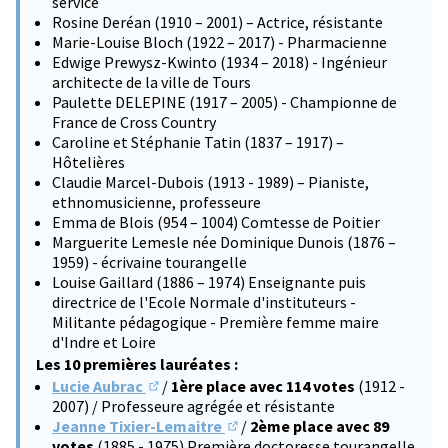
service
Rosine Deréan (1910 – 2001) – Actrice, résistante
Marie-Louise Bloch (1922 – 2017) - Pharmacienne
Edwige Prewysz-Kwinto (1934 – 2018) - Ingénieur
architecte de la ville de Tours
Paulette DELEPINE (1917 – 2005) - Championne de
France de Cross Country
Caroline et Stéphanie Tatin (1837 – 1917) –
Hôtelières
Claudie Marcel-Dubois (1913 - 1989) – Pianiste,
ethnomusicienne, professeure
Emma de Blois (954 – 1004) Comtesse de Poitier
Marguerite Lemesle née Dominique Dunois (1876 –
1959) - écrivaine tourangelle
Louise Gaillard (1886 – 1974) Enseignante puis
directrice de l'Ecole Normale d'instituteurs -
Militante pédagogique - Première femme maire
d'Indre et Loire
Les 10 premières lauréates :
Lucie Aubrac
/
1ère place avec 114 votes
(1912 -
(S'ouvre dans un nouvel onglet)
2007) / Professeure agrégée et résistante
Jeanne Tixier-Lemaitre
/
2ème place avec 89
(S'ouvre dans un nouvel onglet)
votes
(1885 - 1975) Première doctoresse tourangelle