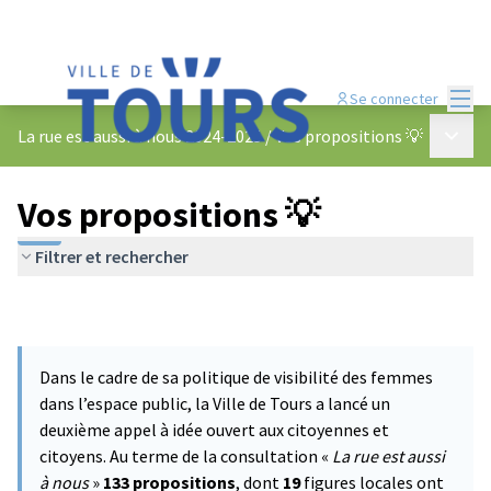
Menu
Se connecter
Menu p
La rue est aussi à nous 2024-2025
/
Vos propositions 💡
Vos propositions 💡
Filtrer et rechercher
Dans le cadre de sa politique de visibilité des femmes
dans l’espace public, la Ville de Tours a lancé un
deuxième appel à idée ouvert aux citoyennes et
citoyens. Au terme de la consultation «
La rue est aussi
à nous
»
133 propositions
, dont
19
figures locales ont