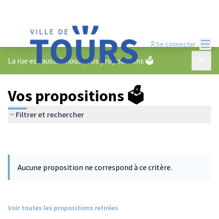
Menu
Se connecter
Menu p
La rue est aussi à nous
/
Vos propositions 🗳️
Vos propositions 🗳️
Filtrer et rechercher
Aucune proposition ne correspond à ce critère.
Voir toutes les propositions retirées