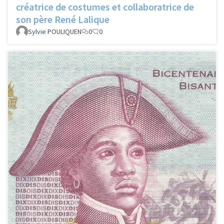
créatrice de costumes et collaboratrice de
son père René Lalique
Sylvie POULIQUEN
0
0