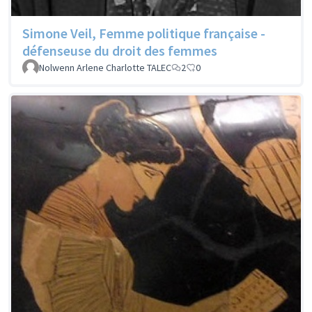
Simone Veil, Femme politique française -
défenseuse du droit des femmes
Nolwenn Arlene Charlotte TALEC
2
0