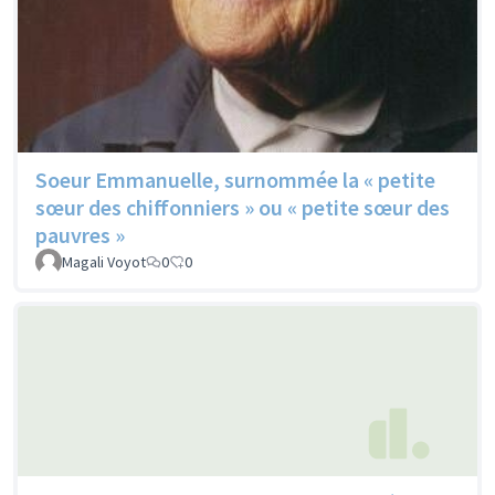
Soeur Emmanuelle, surnommée la « petite
sœur des chiffonniers » ou « petite sœur des
pauvres »
Magali Voyot
0
0