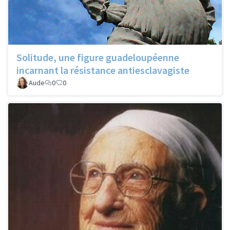
Solitude, une figure guadeloupéenne
incarnant la résistance antiesclavagiste
Aude
0
0