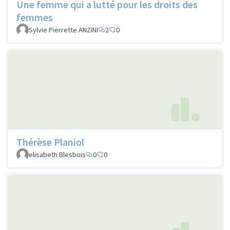
Une femme qui a lutté pour les droits des
femmes
Sylvie Pierrette ANZINI
2
0
Thérèse Planiol
elisabeth Blesbois
0
0