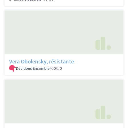
Vera Obolensky, résistante
Décidons Ensemble
0
0