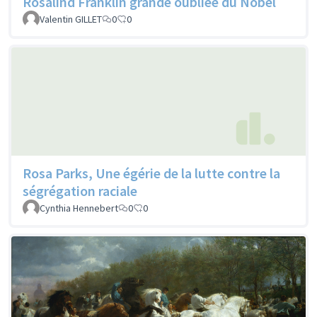
Rosalind Franklin grande oubliée du Nobel
Valentin GILLET
0
0
Rosa Parks, Une égérie de la lutte contre la
ségrégation raciale
Cynthia Hennebert
0
0