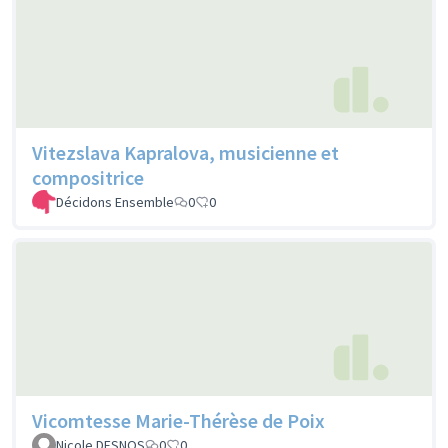
Vitezslava Kapralova, musicienne et
compositrice
Décidons Ensemble
0
0
Vicomtesse Marie-Thérèse de Poix
Nicole DESNOS
0
0