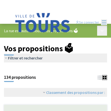
Menu
Se connecter
Menu p
La rue est aussi à nous
/
Vos propositions 🗳️
Vos propositions 🗳️
Filtrer et rechercher
134 propositions
Classement des propositions par :