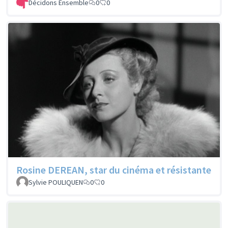
Décidons Ensemble
0
0
Rosine DEREAN, star du cinéma et résistante
Sylvie POULIQUEN
0
0