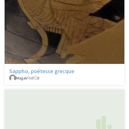
Sappho, poétesse grecque
Magali
0
0