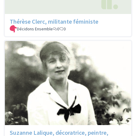
Thérèse Clerc, militante féministe
Décidons Ensemble
0
0
Suzanne Lalique, décoratrice, peintre,