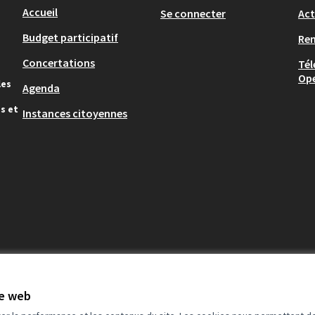
Accueil
Se connecter
Act
Budget participatif
Re
Concertations
Tél
Op
les
Agenda
s et
Instances citoyennes
te web