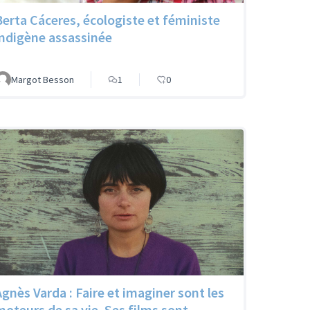
Berta Cáceres, écologiste et féministe
indigène assassinée
Margot Besson
1
0
Agnès Varda : Faire et imaginer sont les
moteurs de sa vie. Ses films sont