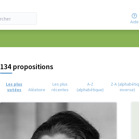
Aide
eur
134 propositions
Les plus
Les plus
A-Z
Z-A (alphabéti
votées
Aléatoire
récentes
(alphabétique)
inverse)