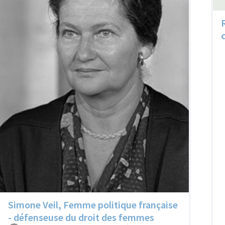
Simone Veil, Femme politique française
- défenseuse du droit des femmes