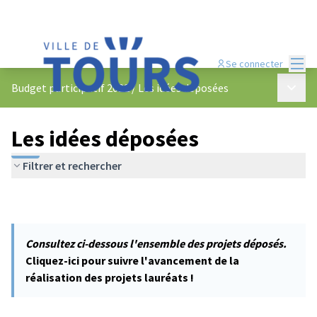
Menu
Se connecter
Menu p
Budget participatif 2022
/
Les idées déposées
Les idées déposées
Filtrer et rechercher
Consultez ci-dessous l'ensemble des projets déposés.
Cliquez-ici pour suivre l'avancement de la
réalisation des projets lauréats !