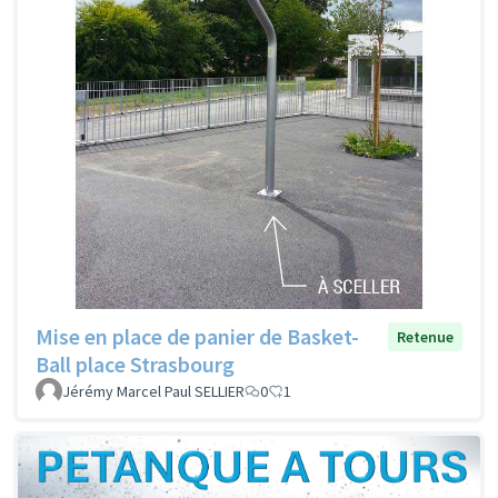
Mise en place de panier de Basket-
Retenue
Ball place Strasbourg
Jérémy Marcel Paul SELLIER
0
1