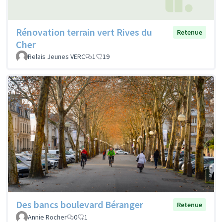
Rénovation terrain vert Rives du
Retenue
Cher
Relais Jeunes VERC
1
19
Des bancs boulevard Béranger
Retenue
Annie Rocher
0
1