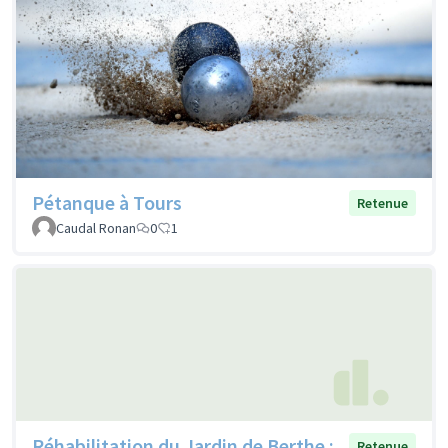
Pétanque à Tours
Retenue
Caudal Ronan
0
1
Réhabilitation du Jardin de Berthe :
Retenue