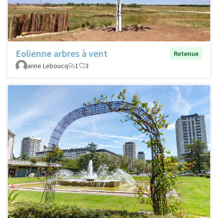
Eolienne arbres à vent
Retenue
anne Leboucq
1
3