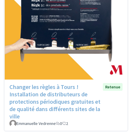
Changer les règles à Tours !
Retenue
Installation de distributeurs de
protections périodiques gratuites et
de qualité dans différents sites de la
ville
Emmanuelle Vedrenne
0
2