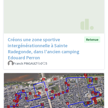
Créons une zone sportive
Retenue
intergénérationnelle à Sainte
Radegonde, dans l'ancien camping
Edouard Perron
Franck PINGAULT
0
5