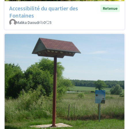
Accessibilité du quartier des
Retenue
Fontaines
Malika Daoudi
0
5