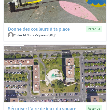
Donne des couleurs à ta place
Retenue
Collectif Nous Velpeau
0
1
Sécuriser l'aire de jeux du square
Retenue