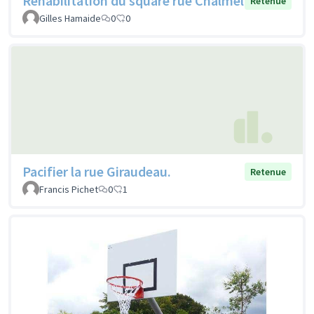
Réhabilitation du square rue Chalmel
Retenue
Gilles Hamaide
0
0
Pacifier la rue Giraudeau.
Retenue
Francis Pichet
0
1