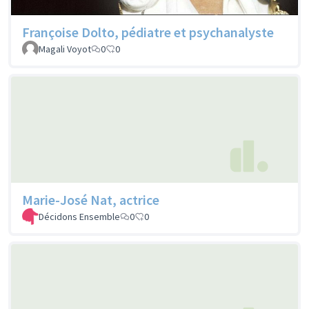
Françoise Dolto, pédiatre et psychanalyste
Magali Voyot
0
0
Marie-José Nat, actrice
Décidons Ensemble
0
0