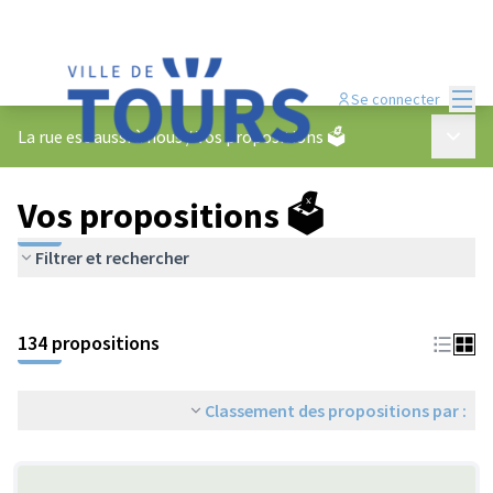
Menu
Se connecter
Menu p
La rue est aussi à nous
/
Vos propositions 🗳️
Vos propositions 🗳️
Filtrer et rechercher
134 propositions
Classement des propositions par :