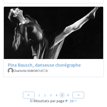
Pina Bausch, danseuse chorégraphe
Charlotte DUBON
0
0
1
2
3
4
5
6
Résultats par page :
20