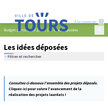
Menu
Se connecter
Menu p
Budget participatif 2022
/
Les idées déposées
Les idées déposées
Filtrer et rechercher
Consultez ci-dessous l'ensemble des projets déposés.
Cliquez-ici pour suivre l'avancement de la
réalisation des projets lauréats !