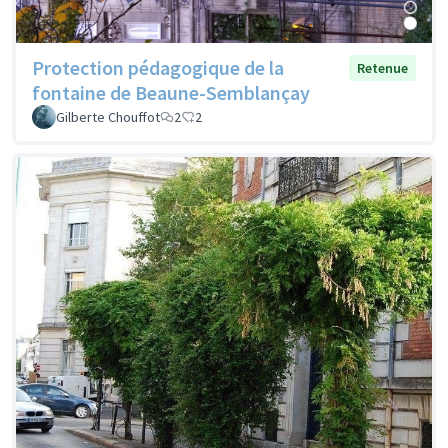
Protection pédagogique de la
Retenue
fontaine de Beaune-Semblançay
Gilberte Chouffot
2
2