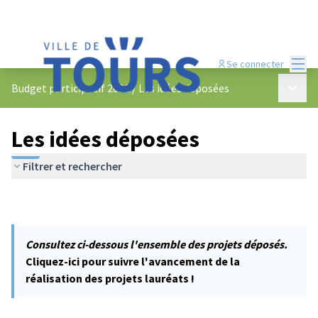
Menu
Se connecter
Menu p
Budget participatif 2022
/
Les idées déposées
Les idées déposées
Filtrer et rechercher
Consultez ci-dessous l'ensemble des projets déposés.
Cliquez-ici pour suivre l'avancement de la
réalisation des projets lauréats !