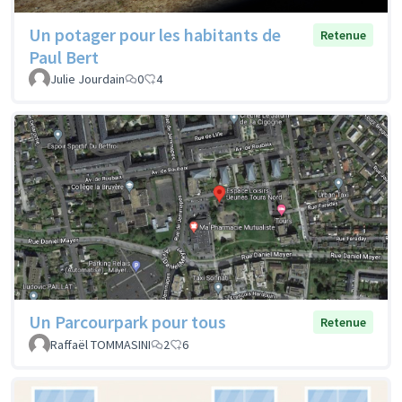
Un potager pour les habitants de
Retenue
Paul Bert
Julie Jourdain
0
4
Un Parcourpark pour tous
Retenue
Raffaël TOMMASINI
2
6