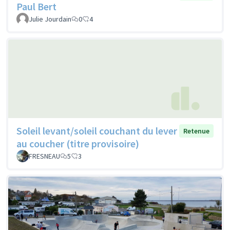
Paul Bert
Julie Jourdain
0
4
Soleil levant/soleil couchant du lever
Retenue
au coucher (titre provisoire)
FRESNEAU
5
3