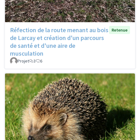
Réfection de la route menant au bois
Retenue
de Larcay et création d'un parcours
de santé et d'une aire de
musculation
Projet
3
6