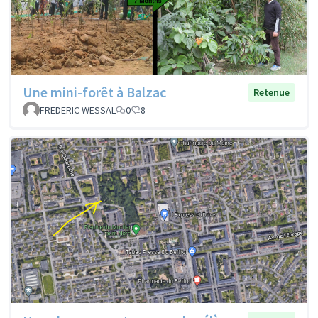
Une mini-forêt à Balzac
Retenue
FREDERIC WESSAL
0
8