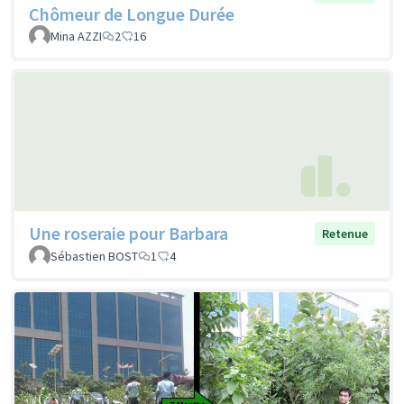
Chômeur de Longue Durée
Mina AZZI
2
16
Une roseraie pour Barbara
Retenue
Sébastien BOST
1
4