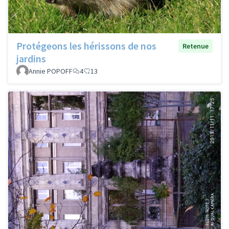
Protégeons les hérissons de nos
Retenue
jardins
Annie POPOFF
4
13