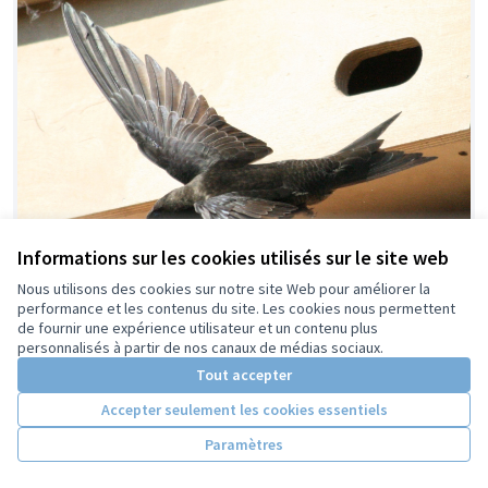
Informations sur les cookies utilisés sur le site web
Nous utilisons des cookies sur notre site Web pour améliorer la
performance et les contenus du site. Les cookies nous permettent
de fournir une expérience utilisateur et un contenu plus
personnalisés à partir de nos canaux de médias sociaux.
Tout accepter
Accepter seulement les cookies essentiels
Paramètres
Nichoirs pour martinets noirs
Retenue
Loïc Olivier BOUREUX
3
10