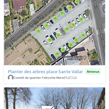
Planter des arbres place Sante Vallar
Retenue
Comité de quartier Febvotte-Marat
2
12