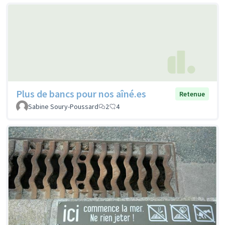
Plus de bancs pour nos aîné.es
Retenue
Sabine Soury-Poussard
2
4