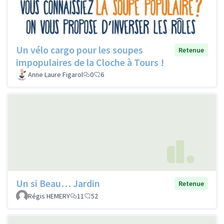
Un vélo cargo pour les soupes
Retenue
impopulaires de la Cloche à Tours !
Anne Laure Figarol
0
6
Un si Beau… Jardin
Retenue
Régis HEMERY
11
52