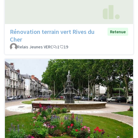
Rénovation terrain vert Rives du
Retenue
Cher
Relais Jeunes VERC
1
19