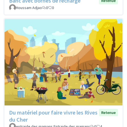
Banc avec bornes de recharge
Retenue
Houssam Adjao
0
0
Du matériel pour faire vivre les Rives
Retenue
du Cher
entraide des mamans Entraide des mamans
0
4