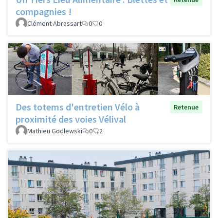
compagnies !
Clément Abrassart
0
0
Des totems d'entretien Vélo à
Retenue
proximité des voies Vélival
Mathieu Godlewski
0
2