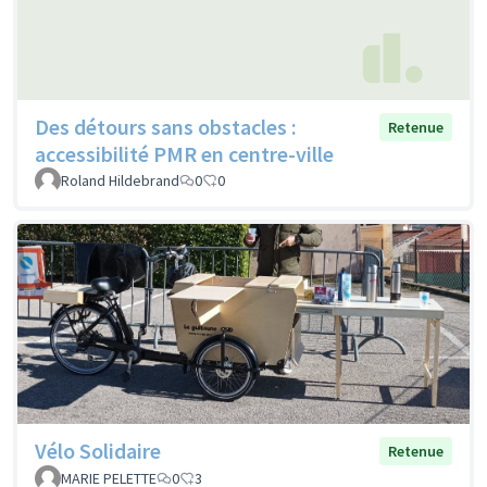
Des détours sans obstacles :
Retenue
accessibilité PMR en centre-ville
Roland Hildebrand
0
0
Vélo Solidaire
Retenue
MARIE PELETTE
0
3