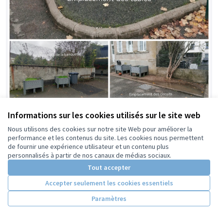
Informations sur les cookies utilisés sur le site web
Une cour aménagée pour des récrés
Retenue
Nous utilisons des cookies sur notre site Web pour améliorer la
enchantées !
performance et les contenus du site. Les cookies nous permettent
STEPHANIE LELIEPAULT
0
1
de fournir une expérience utilisateur et un contenu plus
personnalisés à partir de nos canaux de médias sociaux.
Tout accepter
Accepter seulement les cookies essentiels
Paramètres