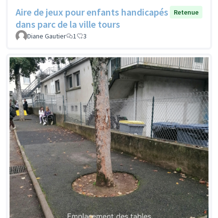
Aire de jeux pour enfants handicapés
Retenue
dans parc de la ville tours
Diane Gautier
1
3