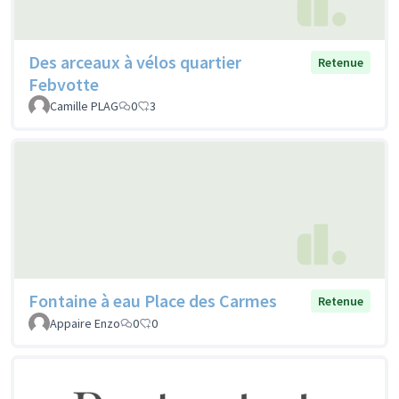
Des arceaux à vélos quartier
Retenue
Febvotte
Camille PLAG
0
3
Fontaine à eau Place des Carmes
Retenue
Appaire Enzo
0
0