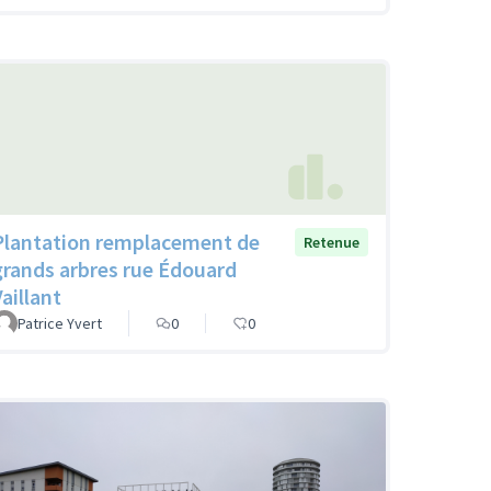
Plantation remplacement de
Retenue
grands arbres rue Édouard
aillant
Patrice Yvert
0
0