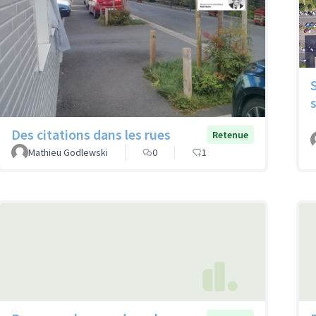
Des citations dans les rues
Retenue
Mathieu Godlewski
0
1