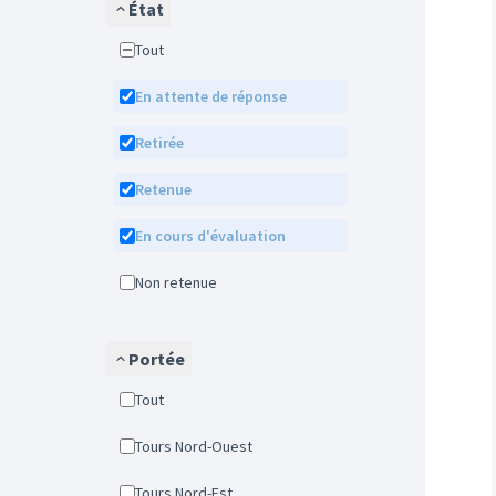
État
Tout
En attente de réponse
Retirée
Retenue
En cours d'évaluation
Non retenue
Portée
Tout
Tours Nord-Ouest
Tours Nord-Est