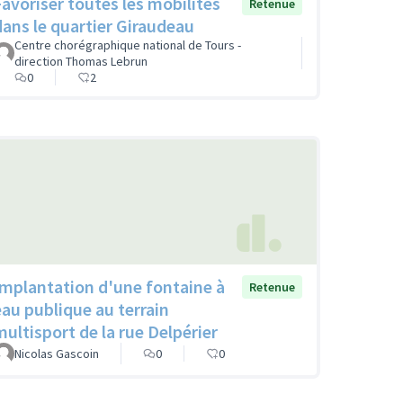
Favoriser toutes les mobilités
Retenue
dans le quartier Giraudeau
Centre chorégraphique national de Tours -
direction Thomas Lebrun
0
2
Implantation d'une fontaine à
Retenue
eau publique au terrain
multisport de la rue Delpérier
Nicolas Gascoin
0
0