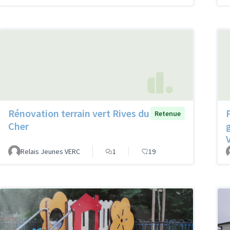
Rénovation terrain vert Rives du
Retenue
Cher
V
Relais Jeunes VERC
1
19