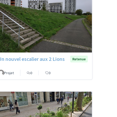
Un nouvel escalier aux 2 Lions
Retenue
Projet
0
0