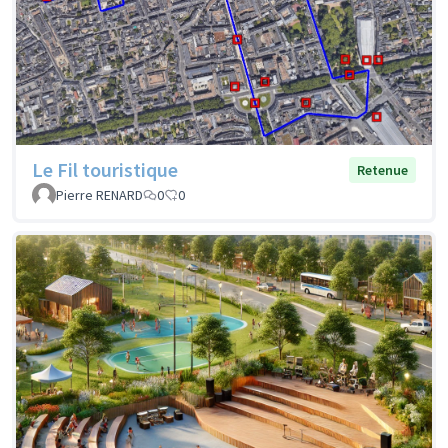
Le Fil touristique
Retenue
Pierre RENARD
0
0