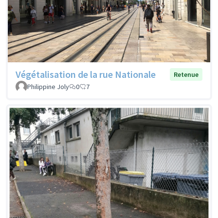
Végétalisation de la rue Nationale
Retenue
Philippine Joly
0
7