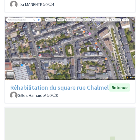
Léa MANENTI
0
4
Réhabilitation du square rue Chalmel
Retenue
Gilles Hamaide
0
0