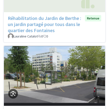
Réhabilitation du Jardin de Berthe :
Retenue
un jardin partagé pour tous dans le
quartier des Fontaines
Lauraline Catalot
0
0