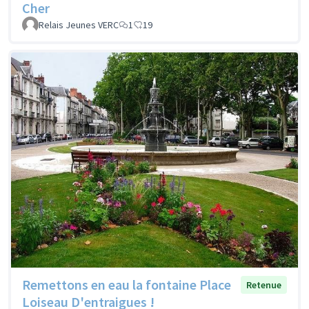
Cher
Relais Jeunes VERC
1
19
Remettons en eau la fontaine Place
Retenue
Loiseau D'entraigues !