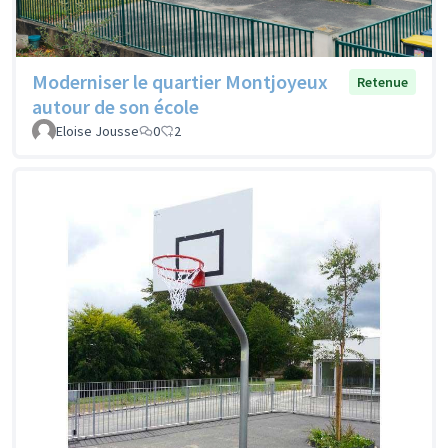
Moderniser le quartier Montjoyeux
Retenue
autour de son école
Eloise Jousse
0
2