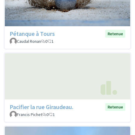
Pétanque à Tours
Retenue
Caudal Ronan
0
1
Pacifier la rue Giraudeau.
Retenue
Francis Pichet
0
1