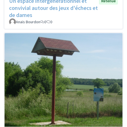
Un espace intergénérationnel et
Retenue
convivial autour des jeux d'échecs et
de dames
Anaïs Bourdon
0
0