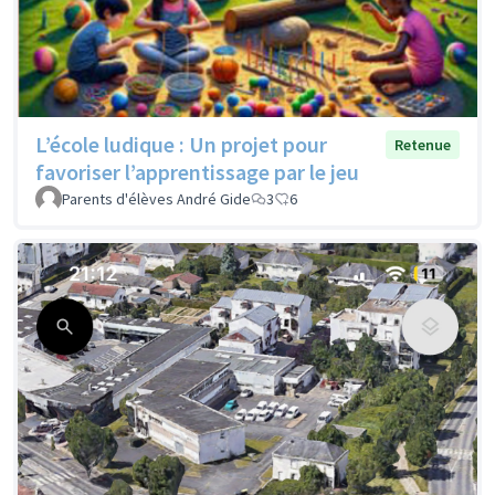
L’école ludique : Un projet pour
Retenue
favoriser l’apprentissage par le jeu
Parents d'élèves André Gide
3
6