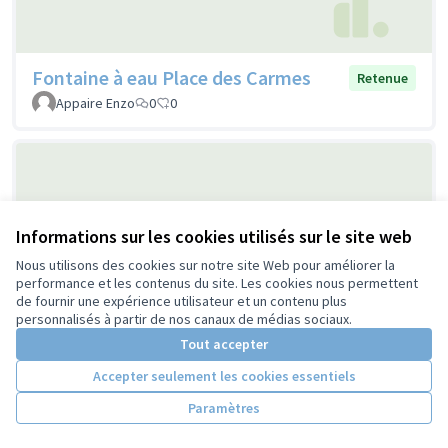
Fontaine à eau Place des Carmes
Retenue
Appaire Enzo
0
0
Informations sur les cookies utilisés sur le site web
Nous utilisons des cookies sur notre site Web pour améliorer la
performance et les contenus du site. Les cookies nous permettent
de fournir une expérience utilisateur et un contenu plus
Favoriser toutes les mobilités dans le
personnalisés à partir de nos canaux de médias sociaux.
Retenue
quartier Giraudeau
Tout accepter
Centre chorégraphique national de Tours - direction Thomas
Accepter seulement les cookies essentiels
Lebrun
0
2
Paramètres