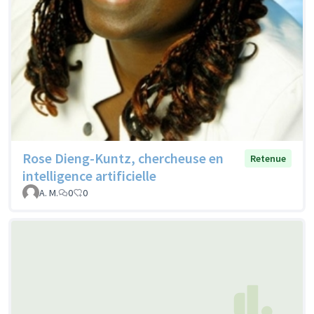
Rose Dieng-Kuntz, chercheuse en
Retenue
intelligence artificielle
A. M.
0
0