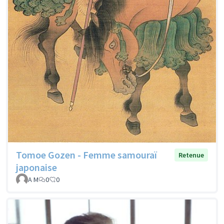
Tomoe Gozen - Femme samouraï
Retenue
japonaise
A M
0
0