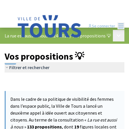
Menu
Se connecter
Menu p
La rue est aussi à nous 2024-2025
/
Vos propositions 💡
Vos propositions 💡
Filtrer et rechercher
Dans le cadre de sa politique de visibilité des femmes
dans l’espace public, la Ville de Tours a lancé un
deuxième appel à idée ouvert aux citoyennes et
citoyens. Au terme de la consultation «
La rue est aussi
à nous
»
133 propositions
, dont
19
figures locales ont