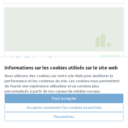
Nellie Bly journaliste
Retenue
La Brigade Olympe de Gouges Collège Anatole France
0
Informations sur les cookies utilisés sur le site web
0
Nous utilisons des cookies sur notre site Web pour améliorer la
performance et les contenus du site. Les cookies nous permettent
de fournir une expérience utilisateur et un contenu plus
personnalisés à partir de nos canaux de médias sociaux.
Tout accepter
Accepter seulement les cookies essentiels
Paramètres