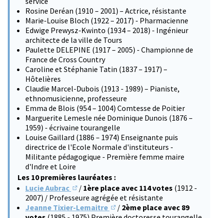
service
Rosine Deréan (1910 – 2001) – Actrice, résistante
Marie-Louise Bloch (1922 – 2017) - Pharmacienne
Edwige Prewysz-Kwinto (1934 – 2018) - Ingénieur
architecte de la ville de Tours
Paulette DELEPINE (1917 – 2005) - Championne de
France de Cross Country
Caroline et Stéphanie Tatin (1837 – 1917) –
Hôtelières
Claudie Marcel-Dubois (1913 - 1989) – Pianiste,
ethnomusicienne, professeure
Emma de Blois (954 – 1004) Comtesse de Poitier
Marguerite Lemesle née Dominique Dunois (1876 –
1959) - écrivaine tourangelle
Louise Gaillard (1886 – 1974) Enseignante puis
directrice de l'Ecole Normale d'instituteurs -
Militante pédagogique - Première femme maire
d'Indre et Loire
Les 10 premières lauréates :
Lucie Aubrac
/
1ère place avec 114 votes
(1912 -
(S'ouvre dans un nouvel onglet)
2007) / Professeure agrégée et résistante
Jeanne Tixier-Lemaitre
/
2ème place avec 89
(S'ouvre dans un nouvel onglet)
votes
(1885 - 1975) Première doctoresse tourangelle