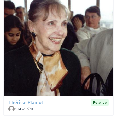
Thérèse Planiol
Retenue
A. M.
0
0