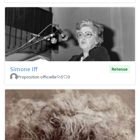
Simone Iff
Retenue
Proposition officielle
5
0