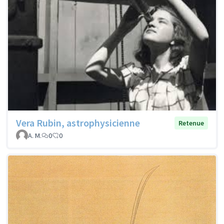
Vera Rubin, astrophysicienne
Retenue
A. M.
0
0