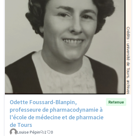
Odette Foussard-Blanpin,
Retenue
professeure de pharmacodynamie à
l'école de médecine et de pharmacie
de Tours
Louise Pépin
1
0