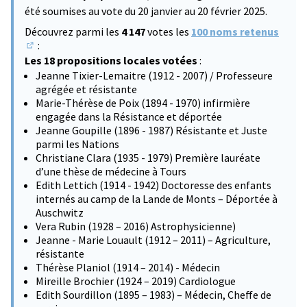
été soumises au vote du 20 janvier au 20 février 2025.
Découvrez parmi les
4 147
votes les
100 noms retenus
:
(S'ouvre dans un nouvel onglet)
Les 18 propositions locales votées
:
Jeanne Tixier-Lemaitre (1912 - 2007) / Professeure
agrégée et résistante
Marie-Thérèse de Poix (1894 - 1970) infirmière
engagée dans la Résistance et déportée
Jeanne Goupille (1896 - 1987) Résistante et Juste
parmi les Nations
Christiane Clara (1935 - 1979) Première lauréate
d’une thèse de médecine à Tours
Edith Lettich (1914 - 1942) Doctoresse des enfants
internés au camp de la Lande de Monts – Déportée à
Auschwitz
Vera Rubin (1928 – 2016) Astrophysicienne)
Jeanne - Marie Louault (1912 – 2011) – Agriculture,
résistante
Thérèse Planiol (1914 – 2014) - Médecin
Mireille Brochier (1924 – 2019) Cardiologue
Edith Sourdillon (1895 – 1983) – Médecin, Cheffe de