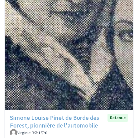
Simone Louise Pinet de Borde des
Retenue
Forest, pionnière de l'automobile
Virginie B
1
0