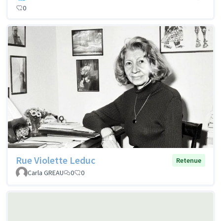
0
Rue Violette Leduc
Retenue
Carla GREAU
0
0