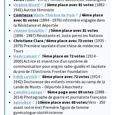
Virginia Woolf
/ 3ème place avec 81 votes
(1882 -
(S'ouvre dans un nouvel onglet)
1941) Autrice féministe
Comtesse
Marie-Thérèse de Poix
/ 4ème place
(S'ouvre dans un nouve
avec 81 votes
(1894 - 1970) infirmière engagée dans
la Résistance et déportée
Jeanne Goupille
/ 5ème place avec 81 votes
(S'ouvre dans un nouvel onglet)
(1896 - 1987) Résistante et Juste parmi les Nations
Christiane Clara / 6ème place avec 73 votes
(1935 -
1979) Première lauréate d’une thèse de médecine à
Tours
Hedy Lamarr
7ème place en 72 votes
(1914 -
(S'ouvre dans un nouvel onglet)
2000) Actrice et inventrice d’un système de
communication pour engins radio-guidés et lauréate
du prix de l’Electronic Frontier Foundation
Edith Lettich
8ème place avec 72 votes
(1914 -
(S'ouvre dans un nouvel onglet)
1942) Doctoresse des enfants internés au camp de la
Lande de Monts – Déportée à Auschwitz
Camille Lepage
9ème page avec 69 votes
(1988 -
(S'ouvre dans un nouvel onglet)
2014) Photographe de guerre et journaliste française
Agnodice
/ 10ème place avec 68 votes
(Vers - 350
(S'ouvre dans un nouvel onglet)
avant notre ère) Première figure de femme
gynécologue obstétricienne