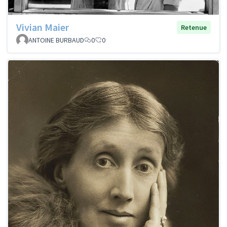
Vivian Maier
Retenue
ANTOINE BURBAUD
0
0