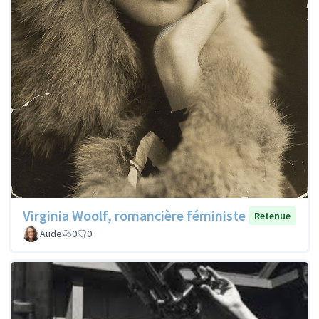
Virginia Woolf, romancière féministe
Retenue
Aude
0
0