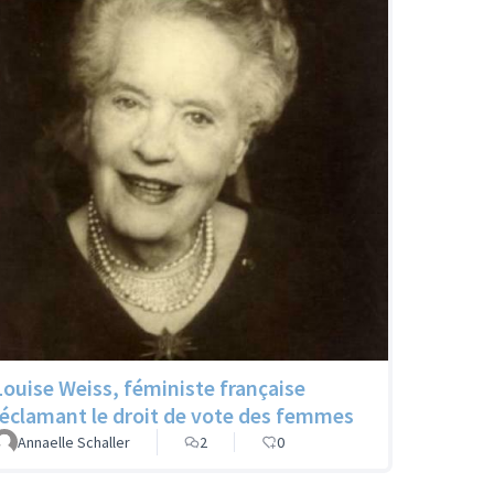
Louise Weiss, féministe française
réclamant le droit de vote des femmes
Annaelle Schaller
2
0