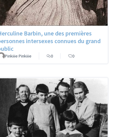
Herculine Barbin, une des premières
personnes intersexes connues du grand
public
Pinkiiie Pinkiiie
0
0