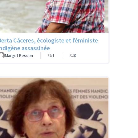
Berta Cáceres, écologiste et féministe
indigène assassinée
Margot Besson
1
0