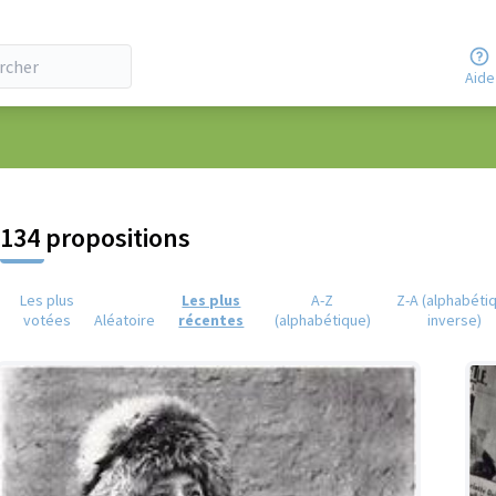
Aide
eur
134 propositions
Les plus
Les plus
A-Z
Z-A (alphabéti
votées
Aléatoire
récentes
(alphabétique)
inverse)