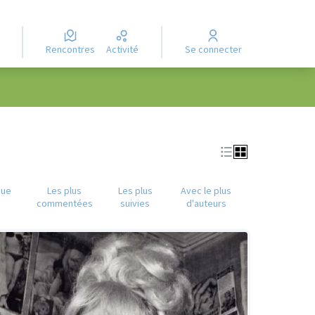
Rencontres
Activité
Se connecter
que
Les plus
Les plus
Avec le plus
commentées
suivies
d'auteurs