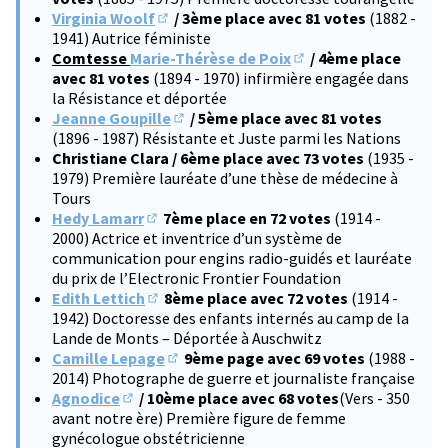
Virginia Woolf
/ 3ème place avec 81 votes
(1882 -
(S'ouvre dans un nouvel onglet)
1941) Autrice féministe
Comtesse
Marie-Thérèse de Poix
/ 4ème place
(S'ouvre dans un nouve
avec 81 votes
(1894 - 1970) infirmière engagée dans
la Résistance et déportée
Jeanne Goupille
/ 5ème place avec 81 votes
(S'ouvre dans un nouvel onglet)
(1896 - 1987) Résistante et Juste parmi les Nations
Christiane Clara / 6ème place avec 73 votes
(1935 -
1979) Première lauréate d’une thèse de médecine à
Tours
Hedy Lamarr
7ème place en 72 votes
(1914 -
(S'ouvre dans un nouvel onglet)
2000) Actrice et inventrice d’un système de
communication pour engins radio-guidés et lauréate
du prix de l’Electronic Frontier Foundation
Edith Lettich
8ème place avec 72 votes
(1914 -
(S'ouvre dans un nouvel onglet)
1942) Doctoresse des enfants internés au camp de la
Lande de Monts – Déportée à Auschwitz
Camille Lepage
9ème page avec 69 votes
(1988 -
(S'ouvre dans un nouvel onglet)
2014) Photographe de guerre et journaliste française
Agnodice
/ 10ème place avec 68 votes
(Vers - 350
(S'ouvre dans un nouvel onglet)
avant notre ère) Première figure de femme
gynécologue obstétricienne