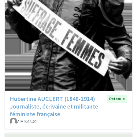
Hubertine AUCLERT (1848-1914)
Retenue
Journaliste, écrivaine et militante
féministe française
A M
1
0