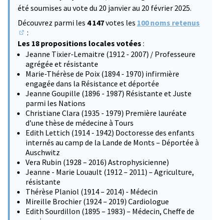
été soumises au vote du 20 janvier au 20 février 2025.
Découvrez parmi les
4 147
votes les
100 noms retenus
:
(S'ouvre dans un nouvel onglet)
Les 18 propositions locales votées
:
Jeanne Tixier-Lemaitre (1912 - 2007) / Professeure
agrégée et résistante
Marie-Thérèse de Poix (1894 - 1970) infirmière
engagée dans la Résistance et déportée
Jeanne Goupille (1896 - 1987) Résistante et Juste
parmi les Nations
Christiane Clara (1935 - 1979) Première lauréate
d’une thèse de médecine à Tours
Edith Lettich (1914 - 1942) Doctoresse des enfants
internés au camp de la Lande de Monts – Déportée à
Auschwitz
Vera Rubin (1928 – 2016) Astrophysicienne)
Jeanne - Marie Louault (1912 – 2011) – Agriculture,
résistante
Thérèse Planiol (1914 – 2014) - Médecin
Mireille Brochier (1924 – 2019) Cardiologue
Edith Sourdillon (1895 – 1983) – Médecin, Cheffe de