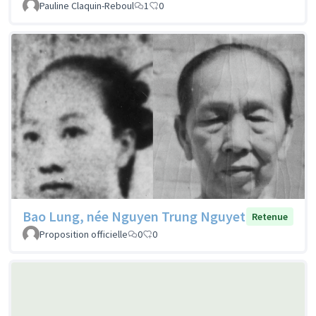
Pauline Claquin-Reboul
1
0
Bao Lung, née Nguyen Trung Nguyet
Retenue
Proposition officielle
0
0