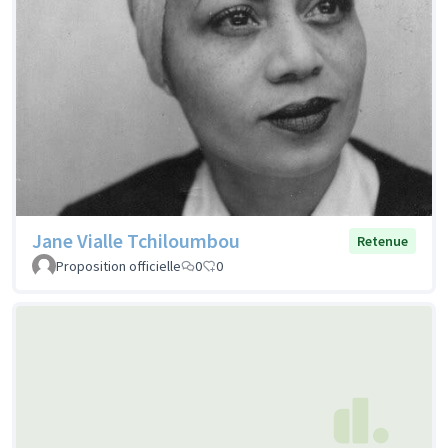
Jane Vialle Tchiloumbou
Retenue
Proposition officielle
0
0