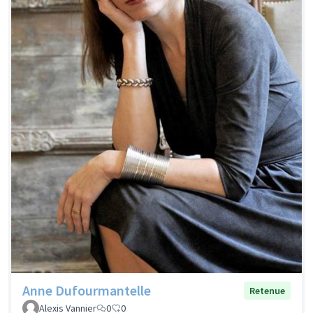
Anne Dufourmantelle
Retenue
Alexis Vannier
0
0