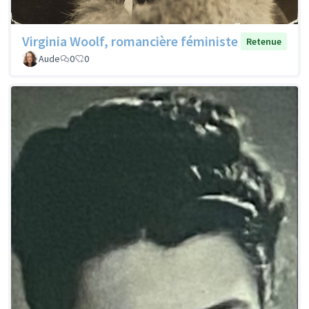
Virginia Woolf, romancière féministe
Retenue
Aude
0
0