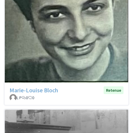
Marie-Louise Bloch
Retenue
L P
0
0