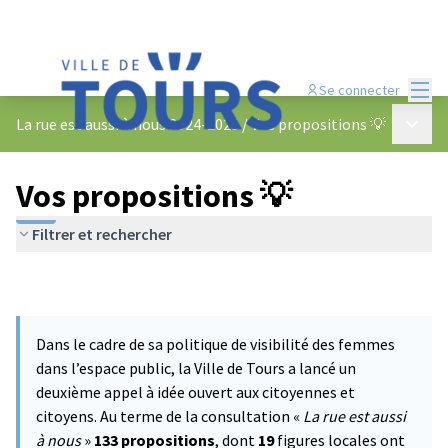
Menu
Se connecter
Menu p
La rue est aussi à nous 2024-2025
/
Vos propositions 💡
Vos propositions 💡
Filtrer et rechercher
Dans le cadre de sa politique de visibilité des femmes
dans l’espace public, la Ville de Tours a lancé un
deuxième appel à idée ouvert aux citoyennes et
citoyens. Au terme de la consultation «
La rue est aussi
à nous
»
133 propositions
, dont
19
figures locales ont