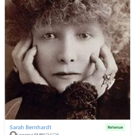
Sarah Bernhardt
Retenue
Laurence FILIPIC
1
0