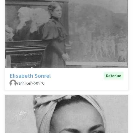
Elisabeth Sonrel
Retenue
Yann Ker
0
0