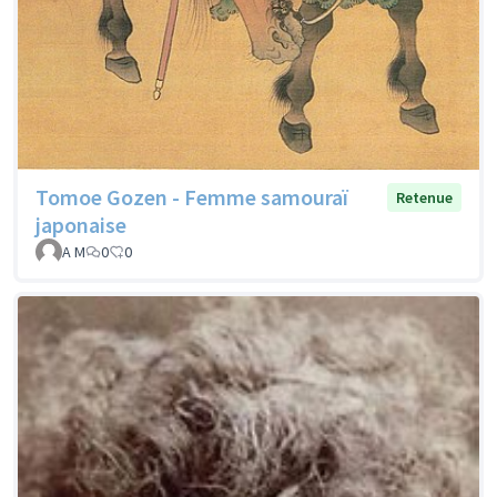
Tomoe Gozen - Femme samouraï
Retenue
japonaise
A M
0
0