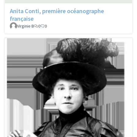
Anita Conti, première océanographe
française
Virginie B
0
0