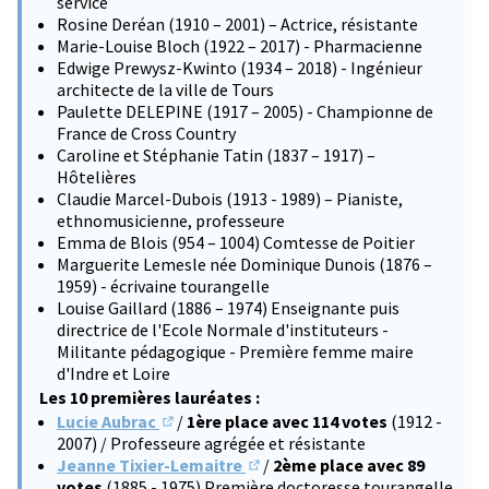
service
Rosine Deréan (1910 – 2001) – Actrice, résistante
Marie-Louise Bloch (1922 – 2017) - Pharmacienne
Edwige Prewysz-Kwinto (1934 – 2018) - Ingénieur
architecte de la ville de Tours
Paulette DELEPINE (1917 – 2005) - Championne de
France de Cross Country
Caroline et Stéphanie Tatin (1837 – 1917) –
Hôtelières
Claudie Marcel-Dubois (1913 - 1989) – Pianiste,
ethnomusicienne, professeure
Emma de Blois (954 – 1004) Comtesse de Poitier
Marguerite Lemesle née Dominique Dunois (1876 –
1959) - écrivaine tourangelle
Louise Gaillard (1886 – 1974) Enseignante puis
directrice de l'Ecole Normale d'instituteurs -
Militante pédagogique - Première femme maire
d'Indre et Loire
Les 10 premières lauréates :
Lucie Aubrac
/
1ère place avec 114 votes
(1912 -
(S'ouvre dans un nouvel onglet)
2007) / Professeure agrégée et résistante
Jeanne Tixier-Lemaitre
/
2ème place avec 89
(S'ouvre dans un nouvel onglet)
votes
(1885 - 1975) Première doctoresse tourangelle