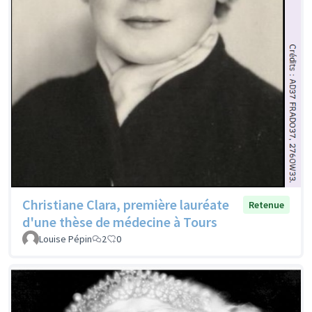
Christiane Clara, première lauréate
Retenue
d'une thèse de médecine à Tours
Louise Pépin
2
0