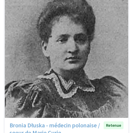
Bronia Dłuska - médecin polonaise /
Retenue
soeur de Marie Curie