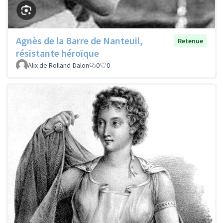
Agnès de la Barre de Nanteuil,
Retenue
résistante héroïque
Alix de Rolland-Dalon
0
0