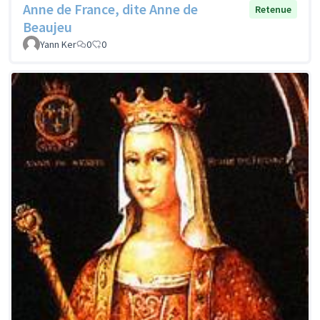
Anne de France, dite Anne de
Retenue
Beaujeu
Yann Ker
0
0