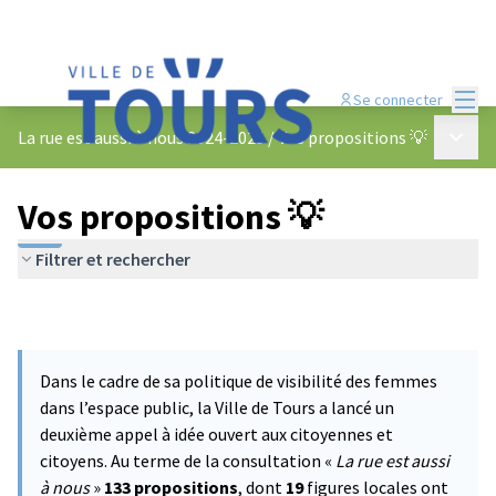
Menu
Se connecter
Menu p
La rue est aussi à nous 2024-2025
/
Vos propositions 💡
Vos propositions 💡
Filtrer et rechercher
Dans le cadre de sa politique de visibilité des femmes
dans l’espace public, la Ville de Tours a lancé un
deuxième appel à idée ouvert aux citoyennes et
citoyens. Au terme de la consultation «
La rue est aussi
à nous
»
133 propositions
, dont
19
figures locales ont