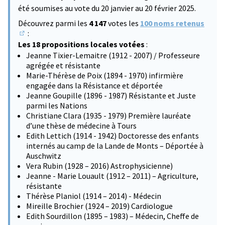
été soumises au vote du 20 janvier au 20 février 2025.
Découvrez parmi les
4 147
votes les
100 noms retenus
:
(S'ouvre dans un nouvel onglet)
Les 18 propositions locales votées
:
Jeanne Tixier-Lemaitre (1912 - 2007) / Professeure
agrégée et résistante
Marie-Thérèse de Poix (1894 - 1970) infirmière
engagée dans la Résistance et déportée
Jeanne Goupille (1896 - 1987) Résistante et Juste
parmi les Nations
Christiane Clara (1935 - 1979) Première lauréate
d’une thèse de médecine à Tours
Edith Lettich (1914 - 1942) Doctoresse des enfants
internés au camp de la Lande de Monts – Déportée à
Auschwitz
Vera Rubin (1928 – 2016) Astrophysicienne)
Jeanne - Marie Louault (1912 – 2011) – Agriculture,
résistante
Thérèse Planiol (1914 – 2014) - Médecin
Mireille Brochier (1924 – 2019) Cardiologue
Edith Sourdillon (1895 – 1983) – Médecin, Cheffe de