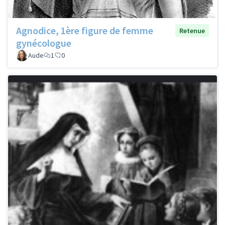
Agnodice, 1ère figure de femme
Retenue
gynécologue
Aude
1
0