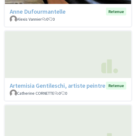
Anne Dufourmantelle
Retenue
Alexis Vannier
0
0
Artemisia Gentileschi, artiste peintre
Retenue
Catherine CORNETTE
0
0