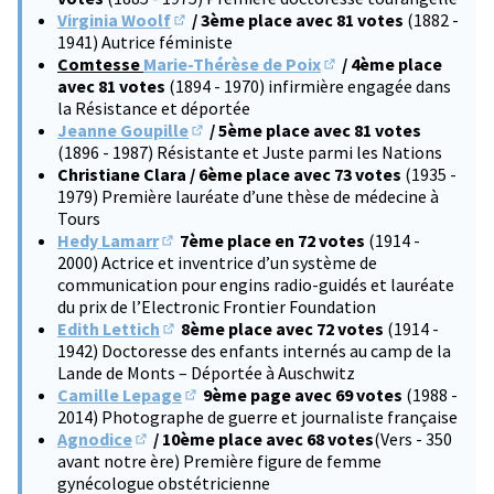
Virginia Woolf
/ 3ème place avec 81 votes
(1882 -
(S'ouvre dans un nouvel onglet)
1941) Autrice féministe
Comtesse
Marie-Thérèse de Poix
/ 4ème place
(S'ouvre dans un nouve
avec 81 votes
(1894 - 1970) infirmière engagée dans
la Résistance et déportée
Jeanne Goupille
/ 5ème place avec 81 votes
(S'ouvre dans un nouvel onglet)
(1896 - 1987) Résistante et Juste parmi les Nations
Christiane Clara / 6ème place avec 73 votes
(1935 -
1979) Première lauréate d’une thèse de médecine à
Tours
Hedy Lamarr
7ème place en 72 votes
(1914 -
(S'ouvre dans un nouvel onglet)
2000) Actrice et inventrice d’un système de
communication pour engins radio-guidés et lauréate
du prix de l’Electronic Frontier Foundation
Edith Lettich
8ème place avec 72 votes
(1914 -
(S'ouvre dans un nouvel onglet)
1942) Doctoresse des enfants internés au camp de la
Lande de Monts – Déportée à Auschwitz
Camille Lepage
9ème page avec 69 votes
(1988 -
(S'ouvre dans un nouvel onglet)
2014) Photographe de guerre et journaliste française
Agnodice
/ 10ème place avec 68 votes
(Vers - 350
(S'ouvre dans un nouvel onglet)
avant notre ère) Première figure de femme
gynécologue obstétricienne