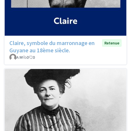
Claire, symbole du marronnage en
Retenue
Guyane au 18ème siècle.
A M
0
0