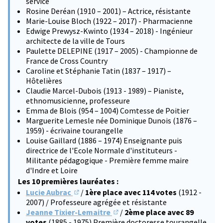
service
Rosine Deréan (1910 – 2001) – Actrice, résistante
Marie-Louise Bloch (1922 – 2017) - Pharmacienne
Edwige Prewysz-Kwinto (1934 – 2018) - Ingénieur
architecte de la ville de Tours
Paulette DELEPINE (1917 – 2005) - Championne de
France de Cross Country
Caroline et Stéphanie Tatin (1837 – 1917) –
Hôtelières
Claudie Marcel-Dubois (1913 - 1989) – Pianiste,
ethnomusicienne, professeure
Emma de Blois (954 – 1004) Comtesse de Poitier
Marguerite Lemesle née Dominique Dunois (1876 –
1959) - écrivaine tourangelle
Louise Gaillard (1886 – 1974) Enseignante puis
directrice de l'Ecole Normale d'instituteurs -
Militante pédagogique - Première femme maire
d'Indre et Loire
Les 10 premières lauréates :
Lucie Aubrac
/
1ère place avec 114 votes
(1912 -
(S'ouvre dans un nouvel onglet)
2007) / Professeure agrégée et résistante
Jeanne Tixier-Lemaitre
/
2ème place avec 89
(S'ouvre dans un nouvel onglet)
votes
(1885 - 1975) Première doctoresse tourangelle