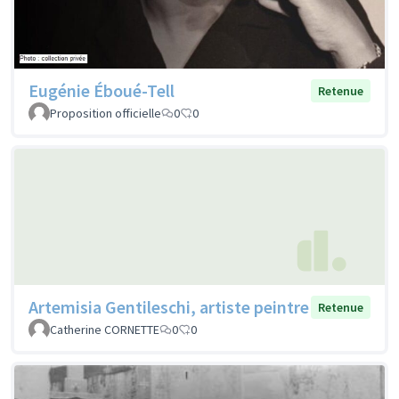
Eugénie Éboué-Tell
Retenue
Proposition officielle
0
0
Artemisia Gentileschi, artiste peintre
Retenue
Catherine CORNETTE
0
0