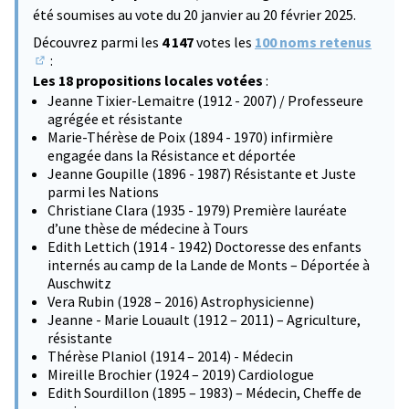
été soumises au vote du 20 janvier au 20 février 2025.
Découvrez parmi les
4 147
votes les
100 noms retenus
:
(S'ouvre dans un nouvel onglet)
Les 18 propositions locales votées
:
Jeanne Tixier-Lemaitre (1912 - 2007) / Professeure
agrégée et résistante
Marie-Thérèse de Poix (1894 - 1970) infirmière
engagée dans la Résistance et déportée
Jeanne Goupille (1896 - 1987) Résistante et Juste
parmi les Nations
Christiane Clara (1935 - 1979) Première lauréate
d’une thèse de médecine à Tours
Edith Lettich (1914 - 1942) Doctoresse des enfants
internés au camp de la Lande de Monts – Déportée à
Auschwitz
Vera Rubin (1928 – 2016) Astrophysicienne)
Jeanne - Marie Louault (1912 – 2011) – Agriculture,
résistante
Thérèse Planiol (1914 – 2014) - Médecin
Mireille Brochier (1924 – 2019) Cardiologue
Edith Sourdillon (1895 – 1983) – Médecin, Cheffe de