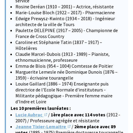
service
Rosine Deréan (1910 – 2001) – Actrice, résistante
Marie-Louise Bloch (1922 – 2017) - Pharmacienne
Edwige Prewysz-Kwinto (1934 – 2018) - Ingénieur
architecte de la ville de Tours
Paulette DELEPINE (1917 – 2005) - Championne de
France de Cross Country
Caroline et Stéphanie Tatin (1837 – 1917) –
Hôtelières
Claudie Marcel-Dubois (1913 - 1989) – Pianiste,
ethnomusicienne, professeure
Emma de Blois (954 – 1004) Comtesse de Poitier
Marguerite Lemesle née Dominique Dunois (1876 –
1959) - écrivaine tourangelle
Louise Gaillard (1886 – 1974) Enseignante puis
directrice de l'Ecole Normale d'instituteurs -
Militante pédagogique - Première femme maire
d'Indre et Loire
Les 10 premières lauréates :
Lucie Aubrac
/
1ère place avec 114 votes
(1912 -
(S'ouvre dans un nouvel onglet)
2007) / Professeure agrégée et résistante
Jeanne Tixier-Lemaitre
/
2ème place avec 89
(S'ouvre dans un nouvel onglet)
votes
(1885 - 1975) Première doctoresse tourangelle