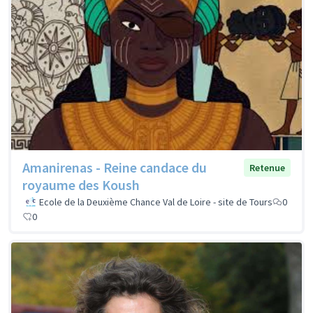
Amanirenas - Reine candace du
Retenue
royaume des Koush
Ecole de la Deuxième Chance Val de Loire - site de Tours
0
0