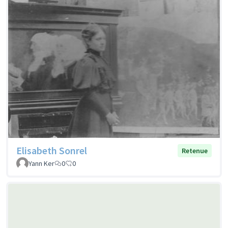
Elisabeth Sonrel
Retenue
Yann Ker
0
0