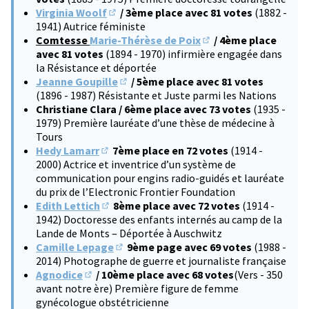
Virginia Woolf
/ 3ème place avec 81 votes
(1882 -
(S'ouvre dans un nouvel onglet)
1941) Autrice féministe
Comtesse
Marie-Thérèse de Poix
/ 4ème place
(S'ouvre dans un nouve
avec 81 votes
(1894 - 1970) infirmière engagée dans
la Résistance et déportée
Jeanne Goupille
/ 5ème place avec 81 votes
(S'ouvre dans un nouvel onglet)
(1896 - 1987) Résistante et Juste parmi les Nations
Christiane Clara / 6ème place avec 73 votes
(1935 -
1979) Première lauréate d’une thèse de médecine à
Tours
Hedy Lamarr
7ème place en 72 votes
(1914 -
(S'ouvre dans un nouvel onglet)
2000) Actrice et inventrice d’un système de
communication pour engins radio-guidés et lauréate
du prix de l’Electronic Frontier Foundation
Edith Lettich
8ème place avec 72 votes
(1914 -
(S'ouvre dans un nouvel onglet)
1942) Doctoresse des enfants internés au camp de la
Lande de Monts – Déportée à Auschwitz
Camille Lepage
9ème page avec 69 votes
(1988 -
(S'ouvre dans un nouvel onglet)
2014) Photographe de guerre et journaliste française
Agnodice
/ 10ème place avec 68 votes
(Vers - 350
(S'ouvre dans un nouvel onglet)
avant notre ère) Première figure de femme
gynécologue obstétricienne