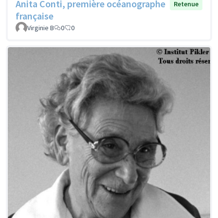
Anita Conti, première océanographe
Retenue
française
Virginie B
0
0