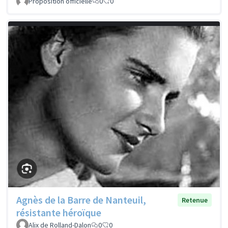
Proposition officielle
0
0
Agnès de la Barre de Nanteuil,
Retenue
résistante héroïque
Alix de Rolland-Dalon
0
0