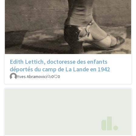
Edith Lettich, doctoresse des enfants
déportés du camp de La Lande en 1942
Yves Abramovici
0
0