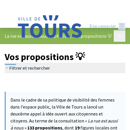
Menu
Se connecter
Menu p
La rue est aussi à nous 2024-2025
/
Vos propositions 💡
Vos propositions 💡
Filtrer et rechercher
Dans le cadre de sa politique de visibilité des femmes
dans l’espace public, la Ville de Tours a lancé un
deuxième appel à idée ouvert aux citoyennes et
citoyens. Au terme de la consultation «
La rue est aussi
à nous
»
133 propositions
, dont
19
figures locales ont