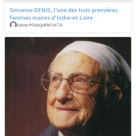
Simonne DENIS, l'une des trois premières
femmes maires d'Indre-et-Loire
Sylvie POULIQUEN
0
0