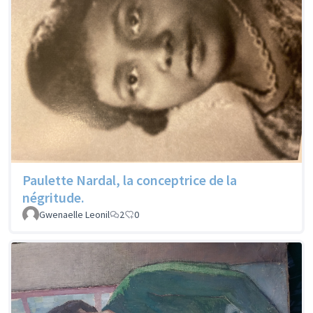
Paulette Nardal, la conceptrice de la
négritude.
Gwenaelle Leonil
2
0