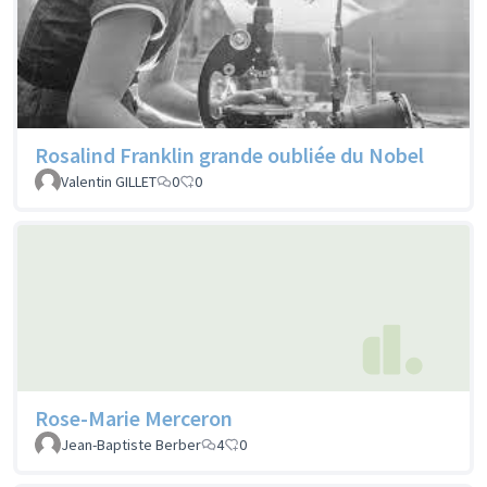
Rosalind Franklin grande oubliée du Nobel
Valentin GILLET
0
0
Rose-Marie Merceron
Jean-Baptiste Berber
4
0