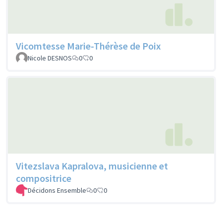
Vicomtesse Marie-Thérèse de Poix
Nicole DESNOS
0
0
Vitezslava Kapralova, musicienne et
compositrice
Décidons Ensemble
0
0