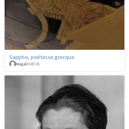
Sappho, poétesse grecque
Magali
0
0