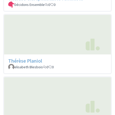
Décidons Ensemble
0
0
Thérèse Planiol
elisabeth Blesbois
0
0