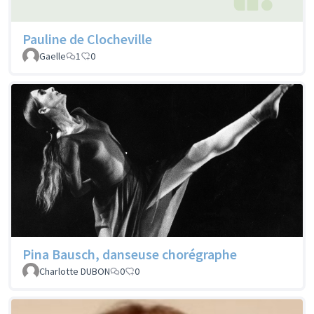
Pauline de Clocheville
Gaelle
1
0
Pina Bausch, danseuse chorégraphe
Charlotte DUBON
0
0