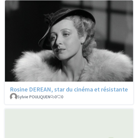
Rosine DEREAN, star du cinéma et résistante
Sylvie POULIQUEN
0
0