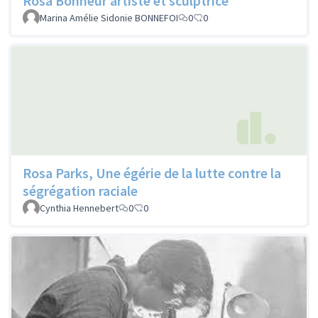
Rosa Bonheur artiste et sculptrice
Marina Amélie Sidonie BONNEFOI
0
0
Rosa Parks, Une égérie de la lutte contre la
ségrégation raciale
Cynthia Hennebert
0
0