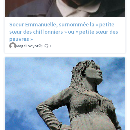
Soeur Emmanuelle, surnommée la « petite
sœur des chiffonniers » ou « petite sœur des
pauvres »
Magali Voyot
0
0