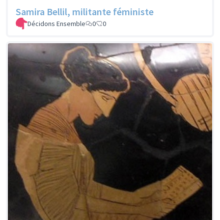
Samira Bellil, militante féministe
Décidons Ensemble
0
0