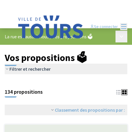
Menu
Se connecter
Menu p
La rue est aussi à nous
/
Vos propositions 🗳️
Vos propositions 🗳️
Filtrer et rechercher
134 propositions
Classement des propositions par :