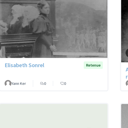
Elisabeth Sonrel
Retenue
Yann Ker
0
0