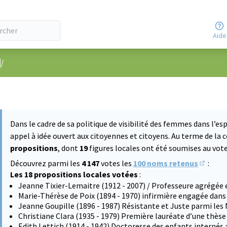
Aide
nu utilisateur
/
Dans le cadre de sa politique de visibilité des femmes dans l’esp
appel à idée ouvert aux citoyennes et citoyens. Au terme de la 
propositions
, dont
19
figures locales ont été soumises au vote 
Découvrez parmi les
4 147
votes les
100 noms retenus
:
(S'ouvre
Les 18 propositions locales votées
:
Jeanne Tixier-Lemaitre (1912 - 2007) / Professeure agrégée 
Marie-Thérèse de Poix (1894 - 1970) infirmière engagée dans
Jeanne Goupille (1896 - 1987) Résistante et Juste parmi les
Christiane Clara (1935 - 1979) Première lauréate d’une thès
Edith Lettich (1914 - 1942) Doctoresse des enfants internés