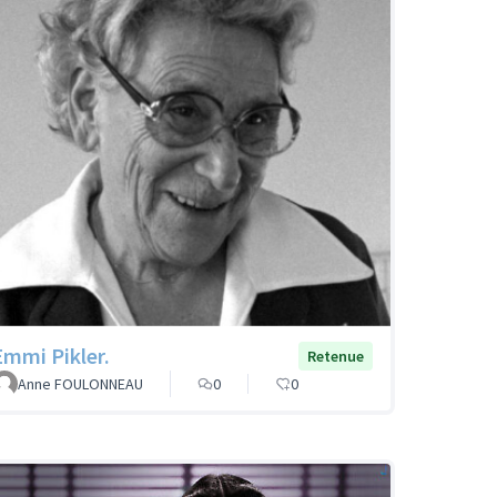
Emmi Pikler.
Retenue
Anne FOULONNEAU
0
0