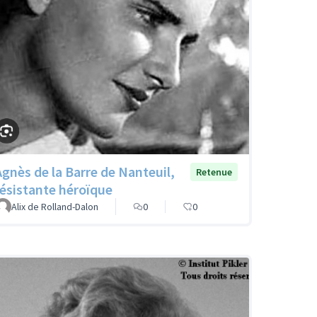
Agnès de la Barre de Nanteuil,
Retenue
résistante héroïque
Alix de Rolland-Dalon
0
0