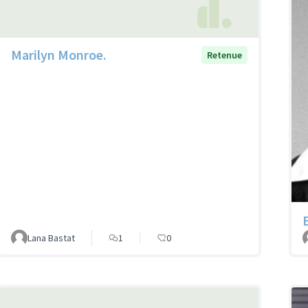
Marilyn Monroe.
Retenue
Lana Bastat
1
0