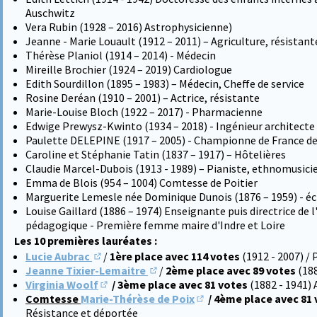
Auschwitz
Vera Rubin (1928 – 2016) Astrophysicienne)
Jeanne - Marie Louault (1912 – 2011) – Agriculture, résistant
Thérèse Planiol (1914 – 2014) - Médecin
Mireille Brochier (1924 – 2019) Cardiologue
Edith Sourdillon (1895 – 1983) – Médecin, Cheffe de service
Rosine Deréan (1910 – 2001) – Actrice, résistante
Marie-Louise Bloch (1922 – 2017) - Pharmacienne
Edwige Prewysz-Kwinto (1934 – 2018) - Ingénieur architecte d
Paulette DELEPINE (1917 – 2005) - Championne de France de
Caroline et Stéphanie Tatin (1837 – 1917) – Hôtelières
Claudie Marcel-Dubois (1913 - 1989) – Pianiste, ethnomusici
Emma de Blois (954 – 1004) Comtesse de Poitier
Marguerite Lemesle née Dominique Dunois (1876 – 1959) - éc
Louise Gaillard (1886 – 1974) Enseignante puis directrice de 
pédagogique - Première femme maire d'Indre et Loire
Les 10 premières lauréates :
Lucie Aubrac
/
1ère place avec 114 votes
(1912 - 2007) /
(S'ouvre dans un nouvel onglet)
Jeanne Tixier-Lemaitre
/
2ème place avec 89 votes
(18
(S'ouvre dans un nouvel onglet)
Virginia Woolf
/ 3ème place avec 81 votes
(1882 - 1941) 
(S'ouvre dans un nouvel onglet)
Comtesse
Marie-Thérèse de Poix
/ 4ème place avec 81
(S'ouvre dans un nouvel 
Résistance et déportée