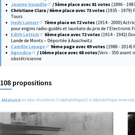
Jeanne Goupille
/ 5ème place avec 81 votes
(1896 - 198
(S'ouvre dans un nouvel onglet)
Christiane Clara / 6ème place avec 73 votes
(1935 - 1979) 
Tours
Hedy Lamarr
7ème place en 72 votes
(1914 - 2000) Actri
(S'ouvre dans un nouvel onglet)
pour engins radio-guidés et lauréate du prix de l’Electronic 
Edith Lettich
8ème place avec 72 votes
(1914 - 1942) Do
(S'ouvre dans un nouvel onglet)
Lande de Monts – Déportée à Auschwitz
Camille Lepage
9ème page avec 69 votes
(1988 - 2014) 
(S'ouvre dans un nouvel onglet)
Agnodice
/ 10ème place avec 68 votes
(Vers - 350 avant
(S'ouvre dans un nouvel onglet)
obstétricienne
108 propositions
Aléatoire
Les plus récentes
A-Z (alphabétique)
Z-A (alphabétique inverse)