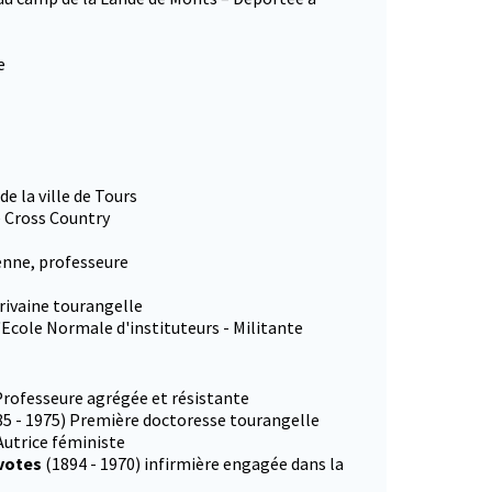
e
e la ville de Tours
 Cross Country
enne, professeure
rivaine tourangelle
l'Ecole Normale d'instituteurs - Militante
 Professeure agrégée et résistante
85 - 1975) Première doctoresse tourangelle
Autrice féministe
 votes
(1894 - 1970) infirmière engagée dans la
onglet)