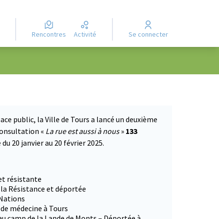
Rencontres
Activité
Se connecter
ace public, la Ville de Tours a lancé un deuxième
consultation «
La rue est aussi à nous
»
133
du 20 janvier au 20 février 2025.
 dans un nouvel onglet)
et résistante
 la Résistance et déportée
 Nations
e de médecine à Tours
 au camp de la Lande de Monts – Déportée à