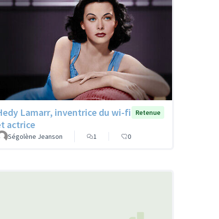
Hedy Lamarr, inventrice du wi-fi
Retenue
t actrice
Ségolène Jeanson
1
0