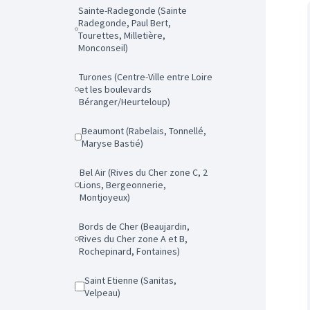
Sainte-Radegonde (Sainte
Radegonde, Paul Bert,
Tourettes, Milletière,
Monconseil)
Turones (Centre-Ville entre Loire
et les boulevards
Béranger/Heurteloup)
Beaumont (Rabelais, Tonnellé,
Maryse Bastié)
Bel Air (Rives du Cher zone C, 2
Lions, Bergeonnerie,
Montjoyeux)
Bords de Cher (Beaujardin,
Rives du Cher zone A et B,
Rochepinard, Fontaines)
Saint Etienne (Sanitas,
Velpeau)