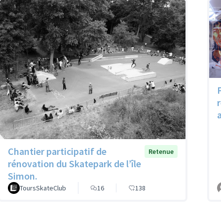
a
Chantier participatif de
Retenue
rénovation du Skatepark de l’île
Simon.
ToursSkateClub
16
138