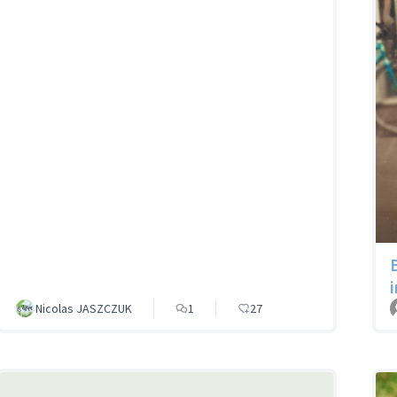
B
Nicolas JASZCZUK
1
27