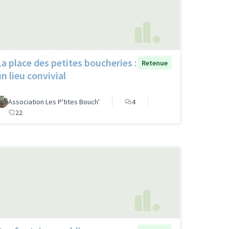
La place des petites boucheries :
Retenue
un lieu convivial
Association Les P'tites Bouch'
4
22