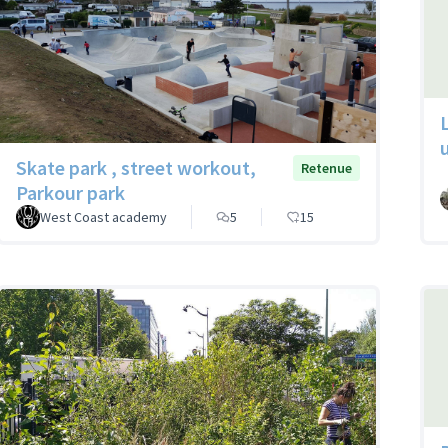
Skate park , street workout,
Retenue
Parkour park
West Coast academy
5
15