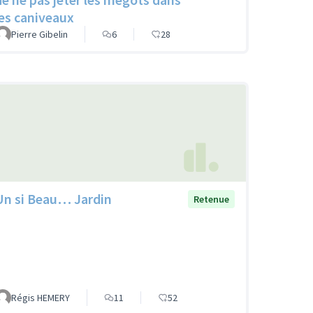
les caniveaux
Pierre Gibelin
6
28
Un si Beau… Jardin
Retenue
Régis HEMERY
11
52