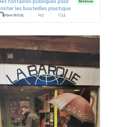
Des fontaines publiques pour
Retenue
limiter les bouteilles plastique
Aline BrEUIL
1
11