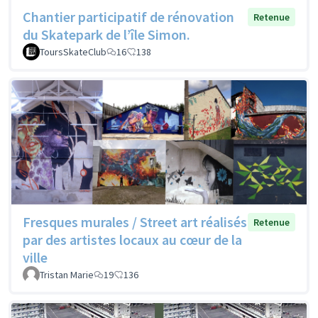
Chantier participatif de rénovation
Retenue
du Skatepark de l’île Simon.
ToursSkateClub
16
138
Fresques murales / Street art réalisés
Retenue
par des artistes locaux au cœur de la
ville
Tristan Marie
19
136