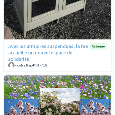
Avec les armoires suspendues, la rue
Retenue
accueille un nouvel espace de
solidarité
Nicolas Rajot
1
16