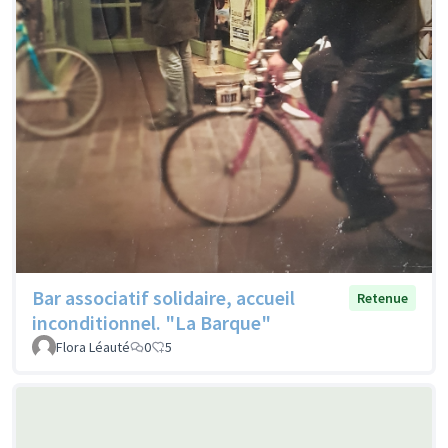
Bar associatif solidaire, accueil
Retenue
inconditionnel. "La Barque"
Flora Léauté
0
5