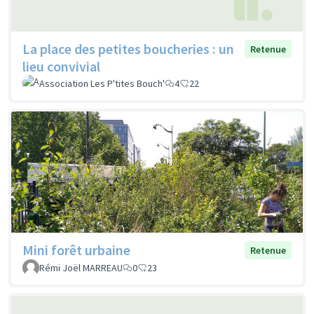
La place des petites boucheries : un
Retenue
lieu convivial
Association Les P'tites Bouch'
4
22
Mini forêt urbaine
Retenue
Rémi Joël MARREAU
0
23