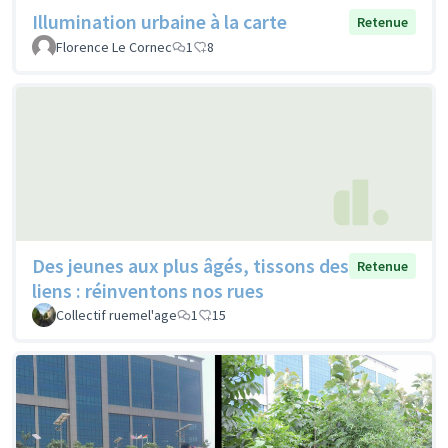
Illumination urbaine à la carte
Retenue
Florence Le Cornec
1
8
Des jeunes aux plus âgés, tissons des
Retenue
liens : réinventons nos rues
Collectif ruemel'age
1
15