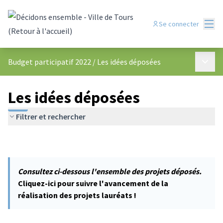
Menu
Se connecter
Menu p
Budget participatif 2022
/
Les idées déposées
Les idées déposées
Filtrer et rechercher
Consultez ci-dessous l'ensemble des projets déposés.
Cliquez-ici pour suivre l'avancement de la
réalisation des projets lauréats !