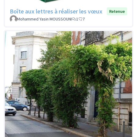
Boîte aux lettres à réaliser les vœux
Retenue
Mohammed Yasin MOUSSOUNI
1
7