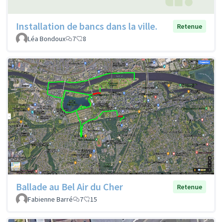
Installation de bancs dans la ville.
Retenue
Léa Bondoux
7
8
Ballade au Bel Air du Cher
Retenue
Fabienne Barré
7
15