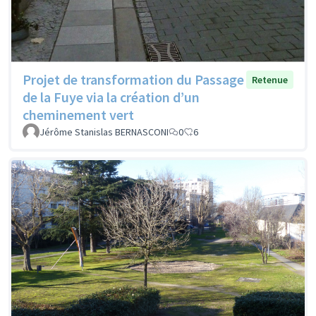
Projet de transformation du Passage
Retenue
de la Fuye via la création d’un
cheminement vert
Jérôme Stanislas BERNASCONI
0
6