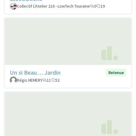
Collectif L'Atelier 216 - LowTech Touraine
0
19
Un si Beau… Jardin
Retenue
Régis HEMERY
11
52