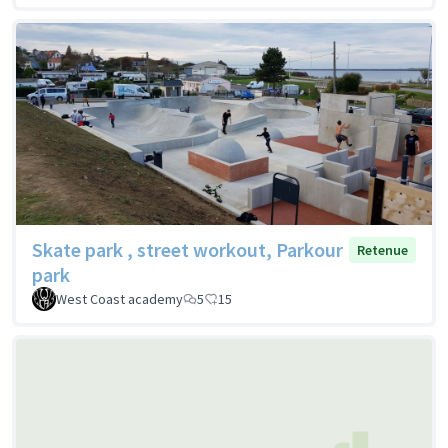
Skate park , street workout, Parkour
Retenue
park
West Coast academy
5
15