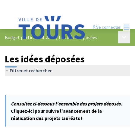
Menu
Se connecter
Menu p
Budget participatif 2022
/
Les idées déposées
Les idées déposées
Filtrer et rechercher
Consultez ci-dessous l'ensemble des projets déposés.
Cliquez-ici pour suivre l'avancement de la
réalisation des projets lauréats !