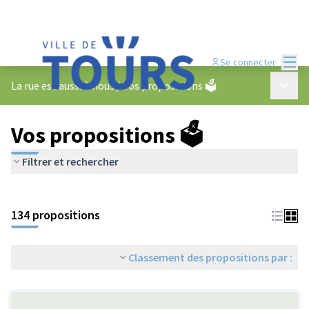
Menu
Se connecter
Menu p
La rue est aussi à nous
/
Vos propositions 🗳️
Vos propositions 🗳️
Filtrer et rechercher
134 propositions
Classement des propositions par :