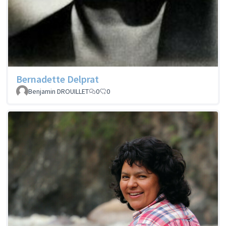
Bernadette Delprat
Benjamin DROUILLET
0
0