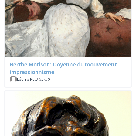
Berthe Morisot : Doyenne du mouvement
impressionnisme
Léonie Pclt
1
0