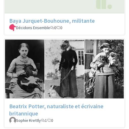
Baya Jurquet-Bouhoune, militante
Décidons Ensemble
0
0
Beatrix Potter, naturaliste et écrivaine
britannique
Sophie Krettly
1
0