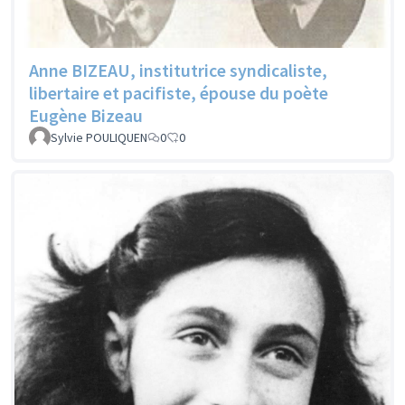
Anne BIZEAU, institutrice syndicaliste,
libertaire et pacifiste, épouse du poète
Eugène Bizeau
Sylvie POULIQUEN
0
0