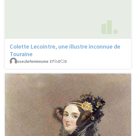
Colette Lecointre, une illustre inconnue de
Touraine
osezlefeminisme 37
0
0