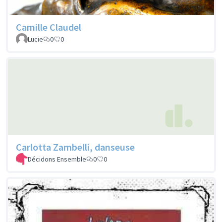
Camille Claudel
Lucie
0
0
Carlotta Zambelli, danseuse
Décidons Ensemble
0
0