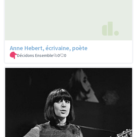
Anne Hebert, écrivaine, poète
Décidons Ensemble
0
0