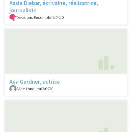
Assia Djebar, écrivaine, réalisatrice,
journaliste
Décidons Ensemble
0
0
Ava Gardner, actrice
Aline Lonqueu
0
0